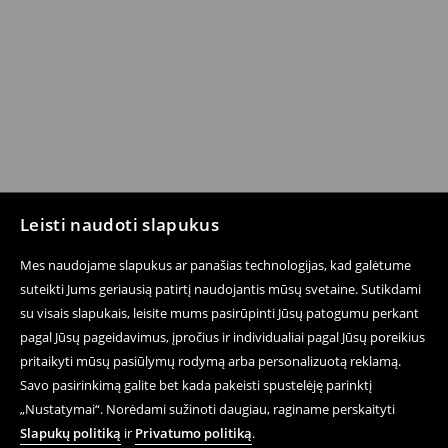
Leisti naudoti slapukus
Mes naudojame slapukus ar panašias technologijas, kad galėtume
suteikti Jums geriausią patirtį naudojantis mūsų svetaine. Sutikdami
su visais slapukais, leisite mums pasirūpinti Jūsų patogumu perkant
pagal Jūsų pageidavimus, įpročius ir individualiai pagal Jūsų poreikius
pritaikyti mūsų pasiūlymų rodymą arba personalizuotą reklamą.
Savo pasirinkimą galite bet kada pakeisti spustelėję parinktį
„Nustatymai“. Norėdami sužinoti daugiau, raginame perskaityti
Slapukų politiką
ir
Privatumo politiką
.