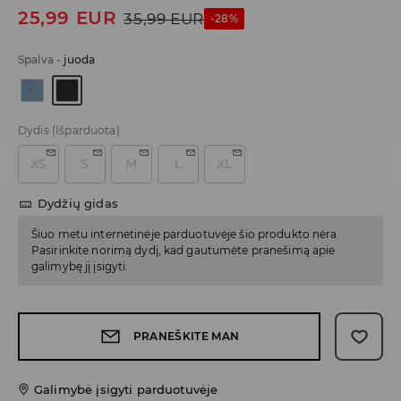
25,99
EUR
35,99
EUR
-28%
Spalva
-
juoda
Dydis
(Išparduota)
XS
S
M
L
XL
Dydžių gidas
Šiuo metu internetinėje parduotuvėje šio produkto nėra.
Pasirinkite norimą dydį, kad gautumėte pranešimą apie
galimybę jį įsigyti.
PRANEŠKITE MAN
Galimybė įsigyti parduotuvėje