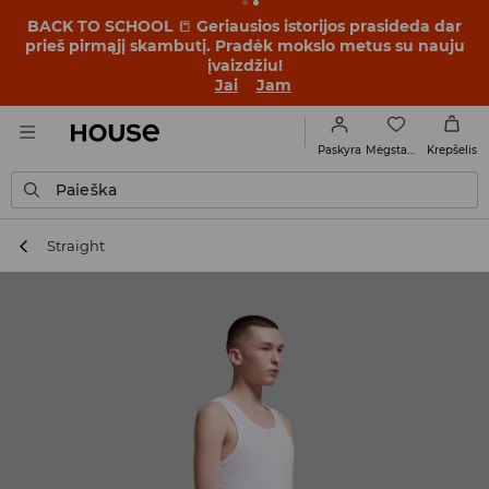
BACK TO SCHOOL
📒
Geriausios istorijos prasideda dar
prieš pirmąjį skambutį. Pradėk mokslo metus su nauju
įvaizdžiu!
Jai
Jam
Mėgstamiausi
Paskyra
Krepšelis
Paieška
Straight