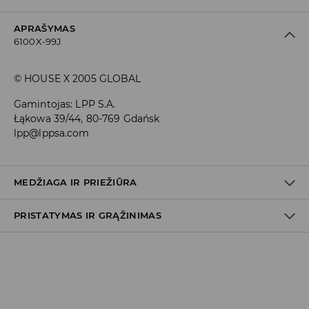
APRAŠYMAS
6100X-99J
© HOUSE X 2005 GLOBAL
Gamintojas
:
LPP S.A.
Łąkowa 39/44, 80-769 Gdańsk
lpp@lppsa.com
MEDŽIAGA IR PRIEŽIŪRA
PRISTATYMAS IR GRĄŽINIMAS
Medžiaga I
:
100% MEDVILNĖ
SKALBTI SKALBYKLĖJE NE AUKŠTESNĖJE KAIP 30° C TEMP.
Prekių pristatymo politika
BALINTI NEGALIMA
Atsiėmimas parduotuvėje
(2–8 darbo dienos nuo išsiuntimo)
NEGALIMA DŽIOVINTI BŪGNINĖJE DŽIOVYKLĖJE
0,00 EUR
/ Online (PayU, PayPal, Google Pay, Trustly)