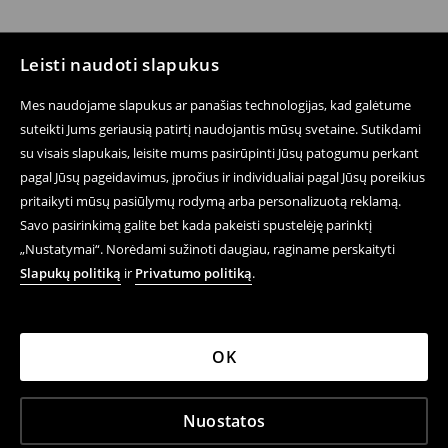
Leisti naudoti slapukus
Mes naudojame slapukus ar panašias technologijas, kad galėtume
suteikti Jums geriausią patirtį naudojantis mūsų svetaine. Sutikdami
su visais slapukais, leisite mums pasirūpinti Jūsų patogumu perkant
pagal Jūsų pageidavimus, įpročius ir individualiai pagal Jūsų poreikius
pritaikyti mūsų pasiūlymų rodymą arba personalizuotą reklamą.
Savo pasirinkimą galite bet kada pakeisti spustelėję parinktį
„Nustatymai“. Norėdami sužinoti daugiau, raginame perskaityti
Slapukų politiką
ir
Privatumo politiką
.
OK
Nuostatos