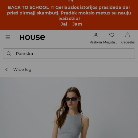
BACK TO SCHOOL
📒
Geriausios istorijos prasideda dar
prieš pirmąjį skambutį. Pradėk mokslo metus su nauju
įvaizdžiu!
Jai
Jam
Mėgstamiausi
Paskyra
Krepšelis
Paieška
Wide leg