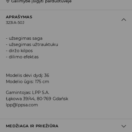
Galimybė įsigyti parduotuvėje
APRAŠYMAS
323IA-50J
užsegimas saga
užsegimas užtrauktuku
diržo kilpos
dilimo efektas
Modelis dėvi dydį: 36
Modelio ūgis: 175 cm
Gamintojas
:
LPP S.A.
Łąkowa 39/44, 80-769 Gdańsk
lpp@lppsa.com
MEDŽIAGA IR PRIEŽIŪRA