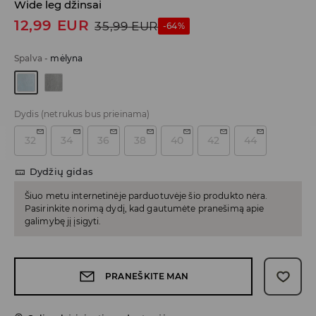
Wide leg džinsai
12,99
EUR
35,99
EUR
-64%
Spalva
-
mėlyna
Dydis
(netrukus bus prieinama)
32
34
36
38
40
42
44
Dydžių gidas
Šiuo metu internetinėje parduotuvėje šio produkto nėra.
Pasirinkite norimą dydį, kad gautumėte pranešimą apie
galimybę jį įsigyti.
PRANEŠKITE MAN