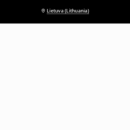
Lietuva (Lithuania)
Kiti klientai taip pat pasirinko