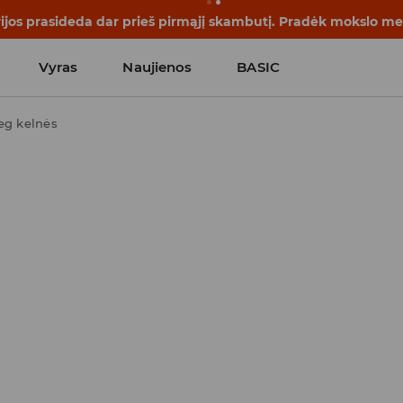
rijos prasideda dar prieš pirmąjį skambutį. Pradėk mokslo me
Vyras
Naujienos
BASIC
eg kelnės