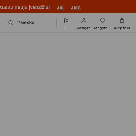
tus su nauju įvaizdžiu!
Jai
Jam
Paieška
LT
Paskyra
Mėgstamiausi
Krepšelis