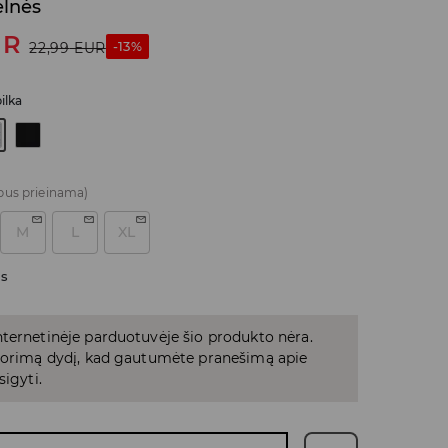
elnės
UR
-13%
22,99
EUR
pilka
bus prieinama)
M
L
XL
as
ternetinėje parduotuvėje šio produkto nėra.
 norimą dydį, kad gautumėte pranešimą apie
sigyti.