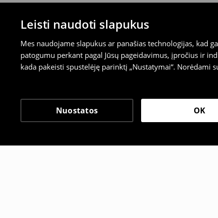
Leisti naudoti slapukus
Mes naudojame slapukus ar panašias technologijas, kad galė
patogumu perkant pagal Jūsų pageidavimus, įpročius ir indi
kada pakeisti spustelėję parinktį „Nustatymai“. Norėdami s
Nuostatos
OK