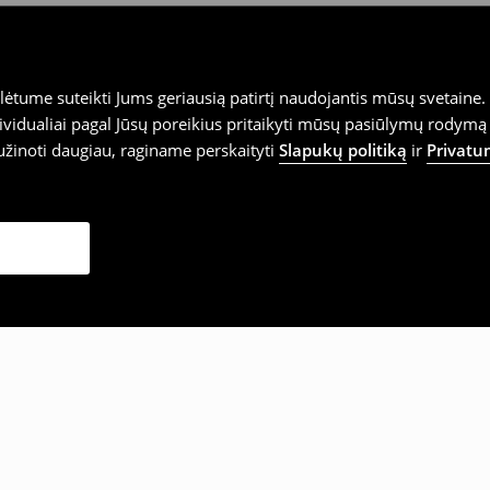
tume suteikti Jums geriausią patirtį naudojantis mūsų svetaine. S
vidualiai pagal Jūsų poreikius pritaikyti mūsų pasiūlymų rodymą 
užinoti daugiau, raginame perskaityti
Slapukų politiką
ir
Privatu