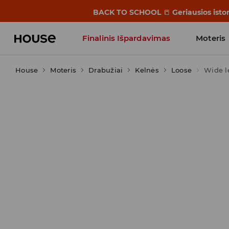
BACK TO SCHOOL
📒
Geriausios isto
Finalinis Išpardavimas
Moteris
House
Moteris
Influencers' Faves
Drabužiai
Kelnės
Loose
Wide l