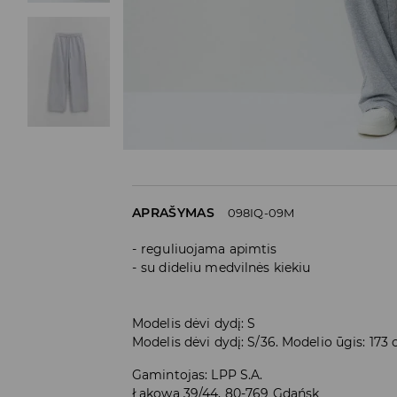
APRAŠYMAS
098IQ-09M
reguliuojama apimtis
su dideliu medvilnės kiekiu
Modelis dėvi dydį: S
Modelis dėvi dydį: S/36. Modelio ūgis: 173
Gamintojas
:
LPP S.A.
Łąkowa 39/44, 80-769 Gdańsk