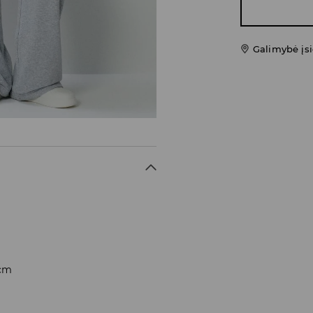
Galimybė įsi
 cm