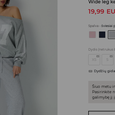
Wide leg k
19,99
E
Spalva
-
šviesiai 
Dydis
(netrukus 
XS
S
Dydžių gid
Šiuo metu in
Pasirinkite
galimybę jį į