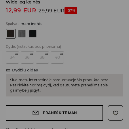
Wide leg kelnės
12,99
EUR
29,99
EUR
-57%
Spalva
-
maro inchis
Dydis
(netrukus bus prieinama)
34
36
38
40
Dydžių gidas
Šiuo metu internetinėje parduotuvėje šio produkto nėra.
Pasirinkite norimą dydį, kad gautumėte pranešimą apie
galimybę jį įsigyti.
PRANEŠKITE MAN