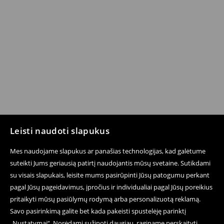
Leisti naudoti slapukus
Mes naudojame slapukus ar panašias technologijas, kad galėtume
suteikti Jums geriausią patirtį naudojantis mūsų svetaine. Sutikdami
su visais slapukais, leisite mums pasirūpinti Jūsų patogumu perkant
pagal Jūsų pageidavimus, įpročius ir individualiai pagal Jūsų poreikius
pritaikyti mūsų pasiūlymų rodymą arba personalizuotą reklamą.
Savo pasirinkimą galite bet kada pakeisti spustelėję parinktį
„Nustatymai“. Norėdami sužinoti daugiau, raginame perskaityti