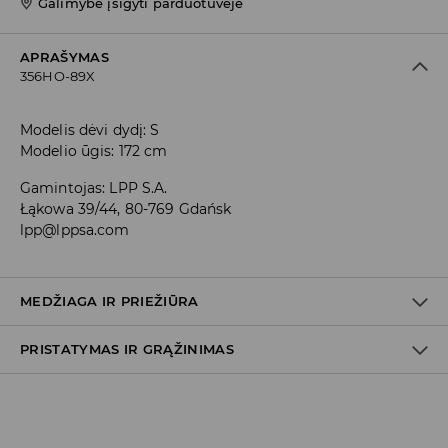
Galimybė įsigyti parduotuvėje
APRAŠYMAS
356HO-89X
Modelis dėvi dydį: S
Modelio ūgis: 172 cm
Gamintojas
:
LPP S.A.
Łąkowa 39/44, 80-769 Gdańsk
lpp@lppsa.com
MEDŽIAGA IR PRIEŽIŪRA
PRISTATYMAS IR GRĄŽINIMAS
PIRMAS AUDINYS
:
62% POLIESTERIS, 33% VISKOZĖ, 5%
ELASTANAS
PIRMAS PAMUŠALAS
:
100% POLIESTERIS
Prekių pristatymo politika
SKALBTI ATSKIRAI ARBA SU PANAŠIOMIS SPALVOMIS