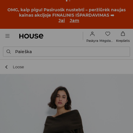
BACK TO SCHOOL
📒
Geriausios istorijos prasideda dar
prieš pirmąjį skambutį. Pradėk mokslo metus su nauju
įvaizdžiu!
Jai
Jam
Mėgstamiausi
Paskyra
Krepšelis
Paieška
Loose