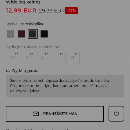
Wide leg kelnės
12,99
EUR
29,99
EUR
-57%
Spalva
-
tamsiai pilka
Dydis
(netrukus bus prieinama)
XS
S
M
L
XL
Dydžių gidas
Šiuo metu internetinėje parduotuvėje šio produkto nėra.
Pasirinkite norimą dydį, kad gautumėte pranešimą apie
galimybę jį įsigyti.
PRANEŠKITE MAN