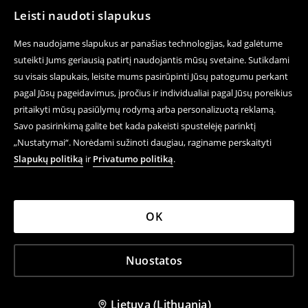
Leisti naudoti slapukus
Mes naudojame slapukus ar panašias technologijas, kad galėtume
suteikti Jums geriausią patirtį naudojantis mūsų svetaine. Sutikdami
su visais slapukais, leisite mums pasirūpinti Jūsų patogumu perkant
pagal Jūsų pageidavimus, įpročius ir individualiai pagal Jūsų poreikius
pritaikyti mūsų pasiūlymų rodymą arba personalizuotą reklamą.
Savo pasirinkimą galite bet kada pakeisti spustelėję parinktį
„Nustatymai“. Norėdami sužinoti daugiau, raginame perskaityti
Slapukų politiką
ir
Privatumo politiką
.
OK
Nuostatos
Lietuva (Lithuania)