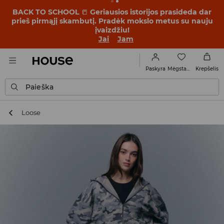
BACK TO SCHOOL
📒
Geriausios istorijos prasideda dar
prieš pirmąjį skambutį. Pradėk mokslo metus su nauju
įvaizdžiu!
Jai
Jam
Mėgstamiausi
Paskyra
Krepšelis
Paieška
Loose