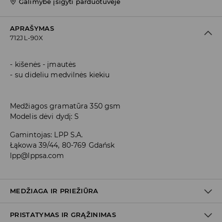
Galimybė įsigyti parduotuvėje
APRAŠYMAS
712JL-90X
kišenės - įmautės
su dideliu medvilnės kiekiu
Medžiagos gramatūra 350 gsm
Modelis dėvi dydį: S
Gamintojas
:
LPP S.A.
Łąkowa 39/44, 80-769 Gdańsk
lpp@lppsa.com
MEDŽIAGA IR PRIEŽIŪRA
PRISTATYMAS IR GRĄŽINIMAS
PIRMAS AUDINYS
:
60% MEDVILNĖ, 40% POLIESTERIS