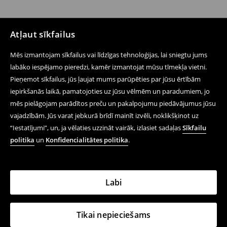
Atļaut sīkfailus
Mēs izmantojam sīkfailus vai līdzīgas tehnoloģijas, lai sniegtu jums
labāko iespējamo pieredzi, kamēr izmantojat mūsu tīmekļa vietni.
Pieņemot sīkfailus, jūs ļaujat mums parūpēties par jūsu ērtībām
iepirkšanās laikā, pamatojoties uz jūsu vēlmēm un paradumiem, jo
mēs pielāgojam parādītos preču un pakalpojumu piedāvājumus jūsu
vajadzībām. Jūs varat jebkurā brīdī mainīt izvēli, noklikšķinot uz
“Iestatījumi”, un, ja vēlaties uzzināt vairāk, izlasiet sadaļas
Sīkfailu
politika
un
Konfidencialitātes politika
.
Labi
Tikai nepieciešams