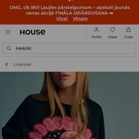
BACK TO SCHOOL
📒
Labākie stāsti sākas vēl pirms
pirmā zvana. Sāc jauno mācību gadu ar jaunu stilu!
Viņai
Viņam
Izlase
Profils
Grozs
Meklēt
Licences