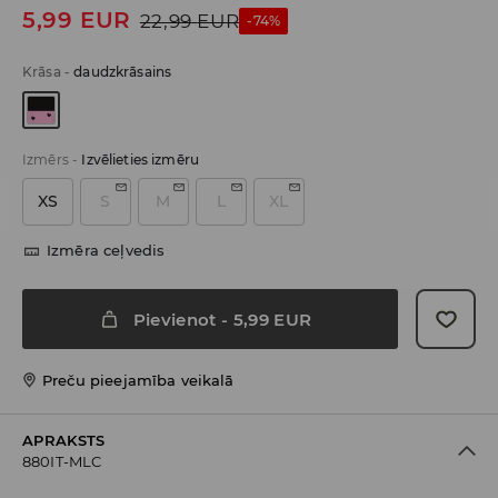
5,99
EUR
22,99
EUR
-74%
Krāsa
-
daudzkrāsains
Izmērs
-
Izvēlieties izmēru
XS
S
M
L
XL
Izmēra ceļvedis
Pievienot
-
5,99
EUR
Preču pieejamība veikalā
APRAKSTS
880IT-MLC