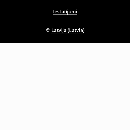
Iestatījumi
Latvija (Latvia)
Citi klienti izvēlējās arī