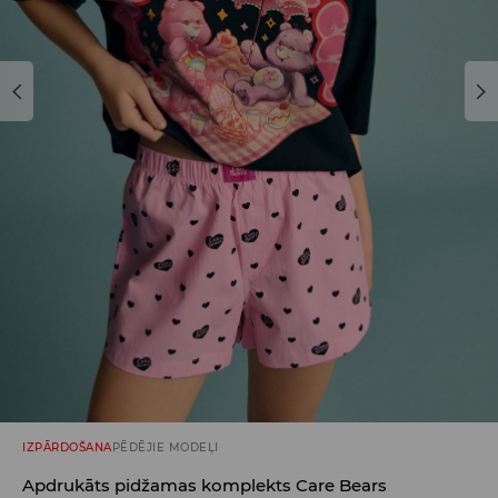
IZPĀRDOŠANA
PĒDĒJIE MODEĻI
Apdrukāts pidžamas komplekts Care Bears