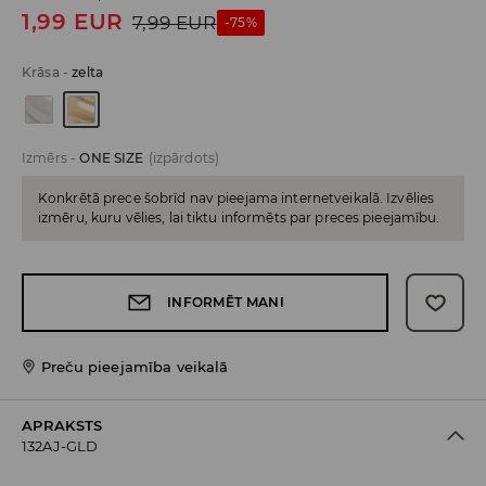
1,99
EUR
7,99
EUR
-75%
Krāsa
-
zelta
Izmērs
-
ONE SIZE
(izpārdots)
Konkrētā prece šobrīd nav pieejama internetveikalā. Izvēlies
izmēru, kuru vēlies, lai tiktu informēts par preces pieejamību.
INFORMĒT MANI
Preču pieejamība veikalā
APRAKSTS
132AJ-GLD