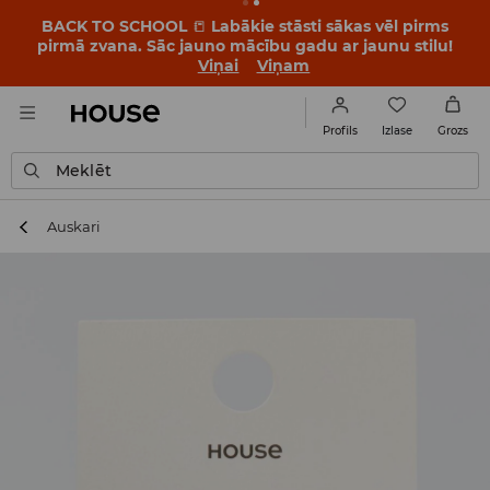
BACK TO SCHOOL
📒
Labākie stāsti sākas vēl pirms
pirmā zvana. Sāc jauno mācību gadu ar jaunu stilu!
Viņai
Viņam
Izlase
Profils
Grozs
Meklēt
Auskari