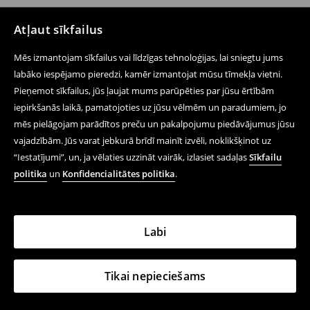
Atļaut sīkfailus
Mēs izmantojam sīkfailus vai līdzīgas tehnoloģijas, lai sniegtu jums
labāko iespējamo pieredzi, kamēr izmantojat mūsu tīmekļa vietni.
Pieņemot sīkfailus, jūs ļaujat mums parūpēties par jūsu ērtībām
iepirkšanās laikā, pamatojoties uz jūsu vēlmēm un paradumiem, jo
mēs pielāgojam parādītos preču un pakalpojumu piedāvājumus jūsu
vajadzībām. Jūs varat jebkurā brīdī mainīt izvēli, noklikšķinot uz
“Iestatījumi”, un, ja vēlaties uzzināt vairāk, izlasiet sadaļas
Sīkfailu
politika
un
Konfidencialitātes politika
.
Labi
Tikai nepieciešams