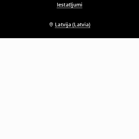
Iestatījumi
Latvija (Latvia)
Citi klienti izvēlējās arī