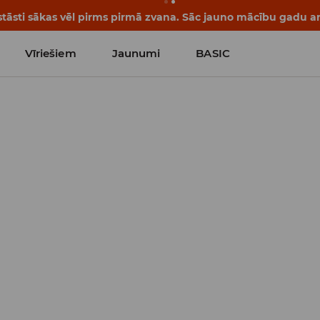
tāsti sākas vēl pirms pirmā zvana. Sāc jauno mācību gadu ar 
Vīriešiem
Jaunumi
BASIC