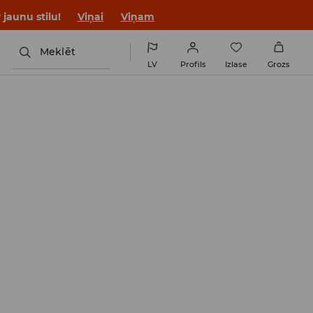
jaunu stilu!
Viņai
Viņam
Meklēt
LV
Profils
Izlase
Grozs