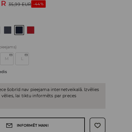
UR
-44%
35,99
EUR
 pieejams)
M
L
edis
ce šobrīd nav pieejama internetveikalā. Izvēlies
vēlies, lai tiktu informēts par preces
INFORMĒT MANI