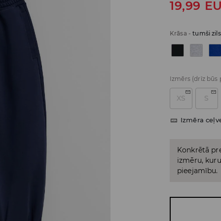
19,99
E
Krāsa
-
tumši zils
Izmērs
(drīz būs
XS
S
Izmēra ceļv
Konkrētā pre
izmēru, kuru 
pieejamību.