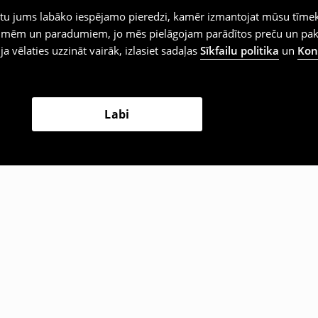
iegtu jums labāko iespējamo pieredzi, kamēr izmantojat mūsu tīmek
 vēlmēm un paradumiem, jo mēs pielāgojam parādītos preču un pa
 ja vēlaties uzzināt vairāk, izlasiet sadaļas
Sīkfailu politika
un
Konf
Labi