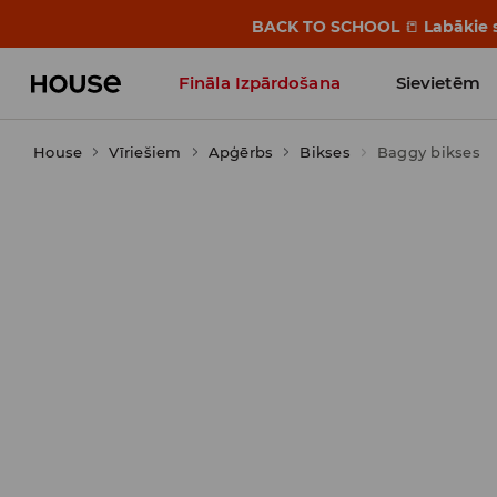
BACK TO SCHOOL
📒
Labākie s
Fināla Izpārdošana
Sievietēm
House
Vīriešiem
Influencers' Faves
Apģērbs
Bikses
Baggy bikses