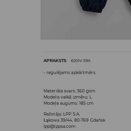
APRAKSTS
620IV-59X
regulējams apkārtmērs
Materiāla svars: 360 gsm
Modelis valkā izmēru: L
Modeļa augums: 185 cm
Ražotājs
:
LPP S.A.
Łąkowa 39/44, 80-769 Gdańsk
lpp@lppsa.com