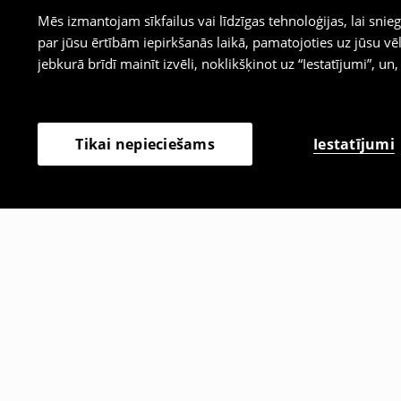
Mēs izmantojam sīkfailus vai līdzīgas tehnoloģijas, lai sn
par jūsu ērtībām iepirkšanās laikā, pamatojoties uz jūsu
jebkurā brīdī mainīt izvēli, noklikšķinot uz “Iestatījumi”, un,
Iestatījumi
Tikai nepieciešams
Citi klienti izvēlējās arī