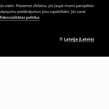
ļa vietni. Pieņemot sīkfailus, jūs ļaujat mums parūpēties
kalpojumu piedāvājumus jūsu vajadzībām. Jūs varat
idencialitātes politika
.
Latvija (Latvia)