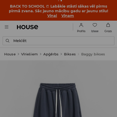
BACK TO SCHOOL
📒
Labākie stāsti sākas vēl pirms
pirmā zvana. Sāc jauno mācību gadu ar jaunu stilu!
Viņai
Viņam
Izlase
Profils
Grozs
Meklēt
House
Vīriešiem
Apģērbs
Bikses
Baggy bikses