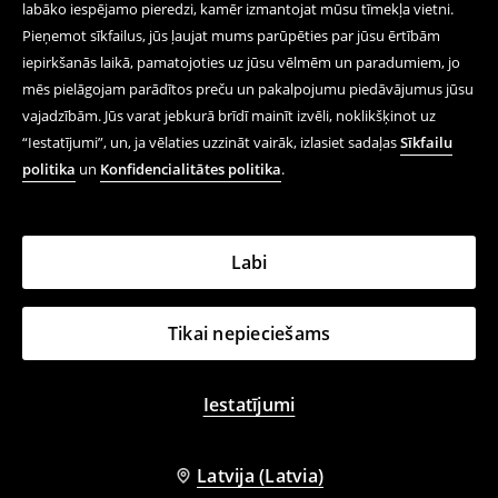
labāko iespējamo pieredzi, kamēr izmantojat mūsu tīmekļa vietni.
Pieņemot sīkfailus, jūs ļaujat mums parūpēties par jūsu ērtībām
iepirkšanās laikā, pamatojoties uz jūsu vēlmēm un paradumiem, jo
mēs pielāgojam parādītos preču un pakalpojumu piedāvājumus jūsu
vajadzībām. Jūs varat jebkurā brīdī mainīt izvēli, noklikšķinot uz
“Iestatījumi”, un, ja vēlaties uzzināt vairāk, izlasiet sadaļas
Sīkfailu
politika
un
Konfidencialitātes politika
.
Labi
Tikai nepieciešams
Iestatījumi
Latvija (Latvia)