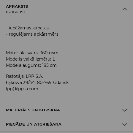
APRAKSTS
620IV-95X
iebāžamas kabatas
regulējams apkārtmērs
Materiāla svars: 360 gsm
Modelis valkā izmēru: L
Modeļa augums: 185 cm
Ražotājs
:
LPP S.A.
Łąkowa 39/44, 80-769 Gdańsk
lpp@lppsa.com
MATERIĀLS UN KOPŠANA
PIEGĀDE UN ATGRIEŠANA
60% KOKVILNA, 40% POLIESTERIS