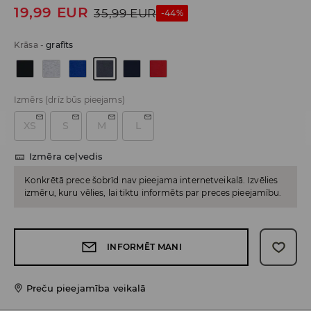
19,99
EUR
35,99
EUR
-44%
Krāsa
-
grafīts
Izmērs
(drīz būs pieejams)
XS
S
M
L
Izmēra ceļvedis
Konkrētā prece šobrīd nav pieejama internetveikalā. Izvēlies
izmēru, kuru vēlies, lai tiktu informēts par preces pieejamību.
INFORMĒT MANI
Preču pieejamība veikalā