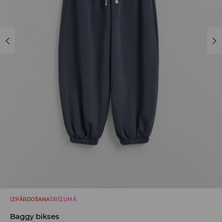
IZPĀRDOŠANA
DRĪZUMĀ
Baggy bikses