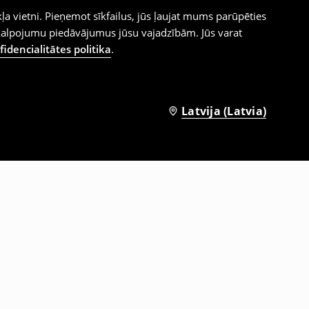
ļa vietni. Pieņemot sīkfailus, jūs ļaujat mums parūpēties
kalpojumu piedāvājumus jūsu vajadzībām. Jūs varat
idencialitātes politika
.
Latvija (Latvia)