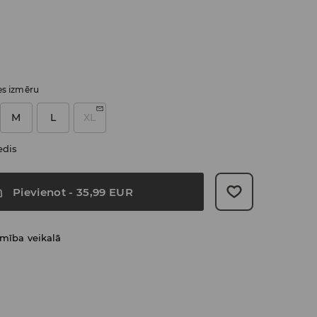
ies izmēru
M
L
XL
edis
Pievienot
-
35,99
EUR
amība veikalā