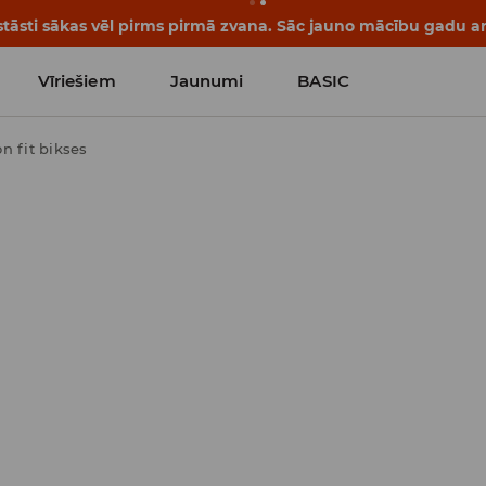
tāsti sākas vēl pirms pirmā zvana. Sāc jauno mācību gadu ar 
Vīriešiem
Jaunumi
BASIC
n fit bikses