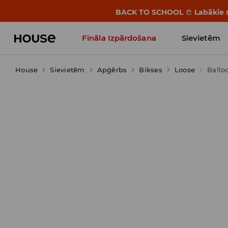
BACK TO SCHOOL
📒
Labākie s
Fināla Izpārdošana
Sievietēm
House
Sievietēm
Influencers' Faves
Apģērbs
Bikses
Loose
Balloo