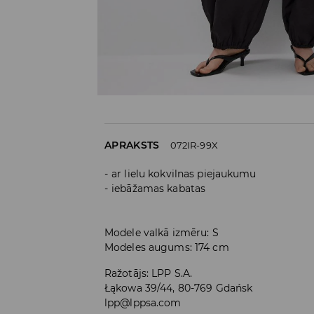
APRAKSTS
072IR-99X
ar lielu kokvilnas piejaukumu
iebāžamas kabatas
Modele valkā izmēru: S
Modeles augums: 174 cm
Ražotājs
:
LPP S.A.
Łąkowa 39/44, 80-769 Gdańsk
lpp@lppsa.com