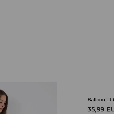
Balloon fit 
35,99
E