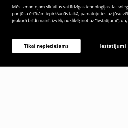
Mēs izmantojam sīkfailus vai līdzīgas tehnoloģijas, lai sn
par jūsu ērtībām iepirkšanās laikā, pamatojoties uz jūsu
jebkurā brīdī mainīt izvēli, noklikšķinot uz “Iestatījumi”, un,
Iestatījumi
Tikai nepieciešams
Citi klienti izvēlējās arī