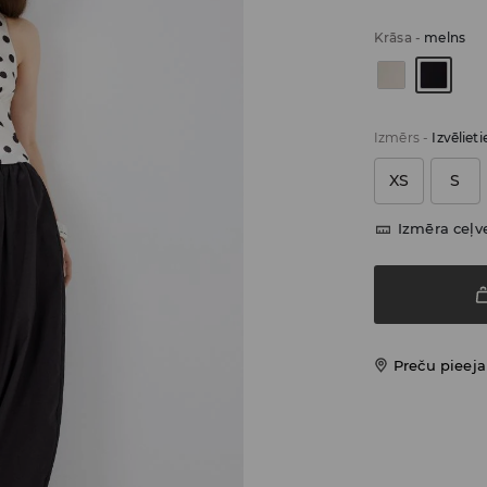
Krāsa
-
melns
Izmērs
-
Izvēliet
XS
S
Izmēra ceļv
Preču pieej