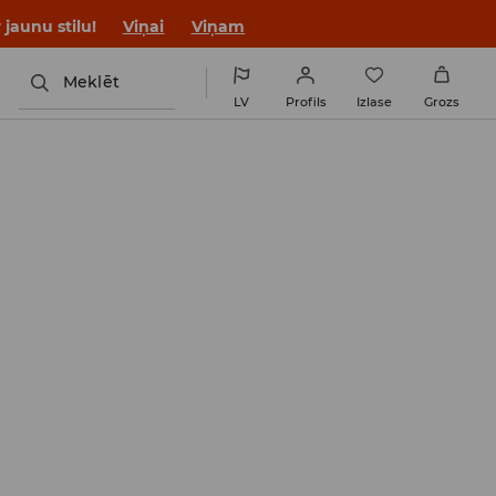
jaunu stilu!
Viņai
Viņam
Meklēt
LV
Profils
Izlase
Grozs