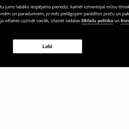
iegtu jums labāko iespējamo pieredzi, kamēr izmantojat mūsu tīmek
 vēlmēm un paradumiem, jo mēs pielāgojam parādītos preču un pa
 ja vēlaties uzzināt vairāk, izlasiet sadaļas
Sīkfailu politika
un
Konf
Labi