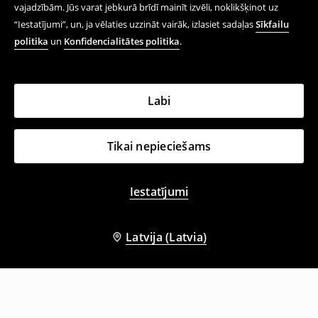
vajadzībām. Jūs varat jebkurā brīdī mainīt izvēli, noklikšķinot uz
“Iestatījumi”, un, ja vēlaties uzzināt vairāk, izlasiet sadaļas
Sīkfailu
politika
un
Konfidencialitātes politika
.
Labi
Tikai nepieciešams
Iestatījumi
Latvija (Latvia)