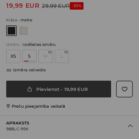
19,99
EUR
29,99
EUR
-33%
Krāsa
-
melns
Izmērs
-
Izvēlieties izmēru
XS
S
M
L
Izmēra ceļvedis
Pievienot
-
19,99
EUR
Preču pieejamība veikalā
APRAKSTS
988LC-99X