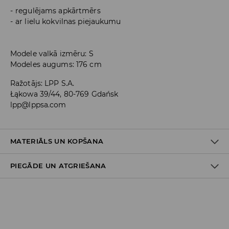
regulējams apkārtmērs
ar lielu kokvilnas piejaukumu
Modele valkā izmēru: S
Modeles augums: 176 cm
Ražotājs
:
LPP S.A.
Łąkowa 39/44, 80-769 Gdańsk
lpp@lppsa.com
MATERIĀLS UN KOPŠANA
PIEGĀDE UN ATGRIEŠANA
PIRMAIS MATERIĀLS
:
83% KOKVILNA, 17% POLIAMĪDS
PIRMAIS ODERES MATERIĀLS
:
100% POLIESTERIS
Piegādes politika
MAZGĀT ATSEVIŠĶI VAI AR LĪDZĪGAS KRĀSAS AUDUMIEM
NEBALINĀT
Piegāde veikalā: BEZMAKSAS
Piegāde uz DPD savākšanas punktiem: 3,99 EUR