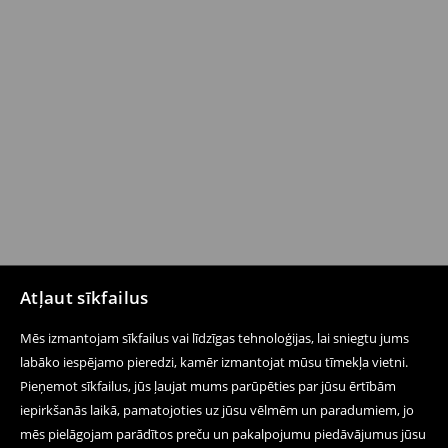
Atļaut sīkfailus
Mēs izmantojam sīkfailus vai līdzīgas tehnoloģijas, lai sniegtu jums
labāko iespējamo pieredzi, kamēr izmantojat mūsu tīmekļa vietni.
Pieņemot sīkfailus, jūs ļaujat mums parūpēties par jūsu ērtībām
iepirkšanās laikā, pamatojoties uz jūsu vēlmēm un paradumiem, jo
mēs pielāgojam parādītos preču un pakalpojumu piedāvājumus jūsu