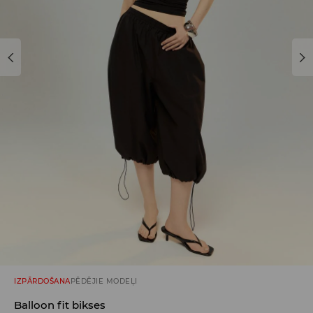
IZPĀRDOŠANA
PĒDĒJIE MODEĻI
Balloon fit bikses