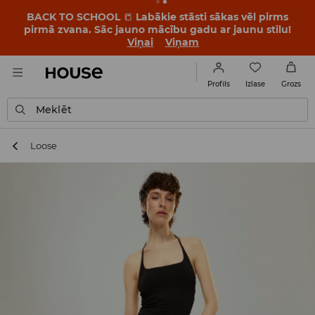
BACK TO SCHOOL
📒
Labākie stāsti sākas vēl pirms
pirmā zvana. Sāc jauno mācību gadu ar jaunu stilu!
Viņai
Viņam
Izlase
Profils
Grozs
Meklēt
Loose