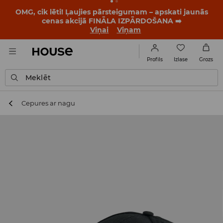
OMG, cik lēti! Ļaujies pārsteigumam – apskati jaunās
cenas akcijā FINĀLA IZPĀRDOŠANA ➡️
Viņai
Viņam
Izlase
Profils
Grozs
Meklēt
Cepures ar nagu