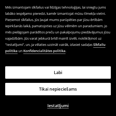
Mēs izmantojam sīkfailus vai līdzīgas tehnoloģijas, lai sniegtu jums
labāko iespējamo pieredzi, kamēr izmantojat mūsu tīmekļa vietni.
Pieņemot sīkfailus, jūs ļaujat mums parūpēties par jūsu ērtībām
iepirkšanās laikā, pamatojoties uz jūsu vēlmēm un paradumiem, jo
mēs pielāgojam parādītos preču un pakalpojumu piedāvājumus jūsu
vajadzībām. Jūs varat jebkurā brīdī mainīt izvēli, noklikšķinot uz
“Iestatījumi”, un, ja vēlaties uzzināt vairāk, izlasiet sadaļas
Sīkfailu
politika
un
Konfidencialitātes politika
.
Labi
Tikai nepieciešams
Iestatījumi