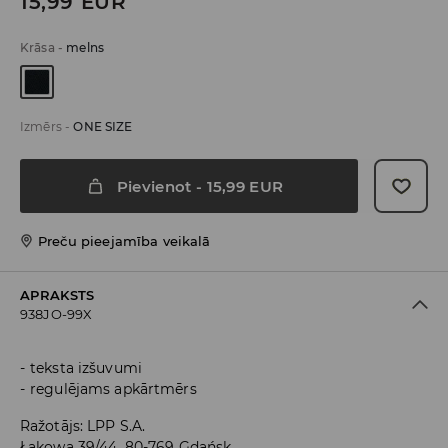
15,99
EUR
Krāsa
-
melns
Izmērs
-
ONE SIZE
Pievienot
-
15,99
EUR
Preču pieejamība veikalā
APRAKSTS
938JO-99X
teksta izšuvumi
regulējams apkārtmērs
Ražotājs
:
LPP S.A.
Łąkowa 39/44, 80-769 Gdańsk