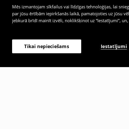
Mēs izmantojam sīkfailus vai līdzīgas tehnoloģijas, lai sn
par jūsu ērtībām iepirkšanās laikā, pamatojoties uz jūsu
jebkurā brīdī mainīt izvēli, noklikšķinot uz “Iestatījumi”, un,
Iestatījumi
Tikai nepieciešams
Citi klienti izvēlējās arī