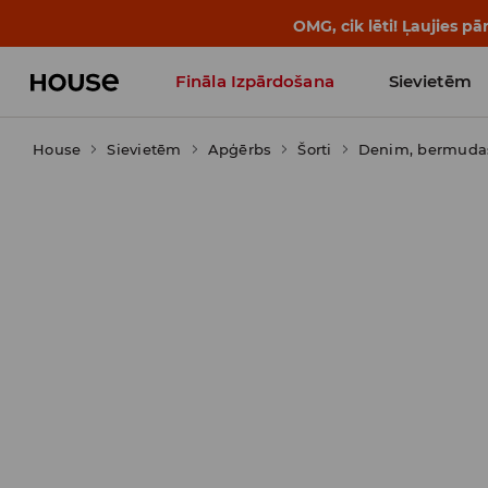
OMG, cik lēti! Ļaujies 
Fināla Izpārdošana
Sievietēm
House
Sievietēm
Influencers' Faves
Apģērbs
Šorti
Denim, bermuda