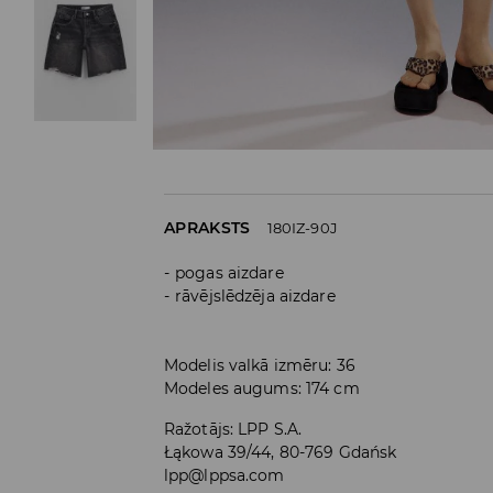
APRAKSTS
180IZ-90J
pogas aizdare
rāvējslēdzēja aizdare
Modelis valkā izmēru: 36
Modeles augums: 174 cm
Ražotājs
:
LPP S.A.
Łąkowa 39/44, 80-769 Gdańsk
lpp@lppsa.com