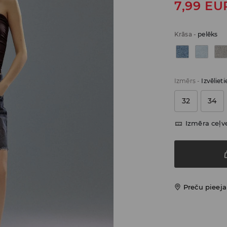
7,99
EU
Krāsa
-
pelēks
Izmērs
-
Izvēliet
32
34
Izmēra ceļv
Preču pieej