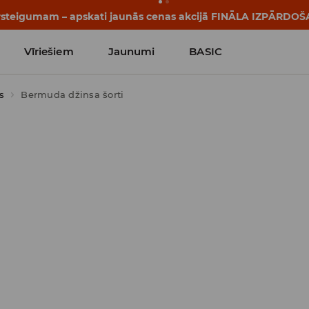
pārsteigumam – apskati jaunās cenas akcijā FINĀLA IZPĀRDOŠ
Vīriešiem
Jaunumi
BASIC
s
Bermuda džinsa šorti