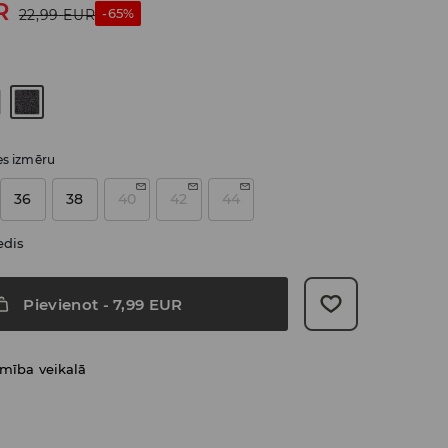
R
-65%
22,99
EUR
ies izmēru
36
38
40
42
44
edis
Pievienot
-
7,99
EUR
amība veikalā