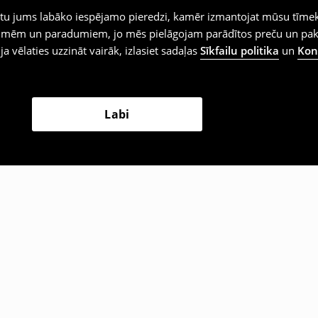
iegtu jums labāko iespējamo pieredzi, kamēr izmantojat mūsu tīmek
 vēlmēm un paradumiem, jo mēs pielāgojam parādītos preču un pa
 ja vēlaties uzzināt vairāk, izlasiet sadaļas
Sīkfailu politika
un
Konf
Labi