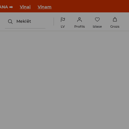
ANA ➡️
Viņai
Viņam
Meklēt
LV
Profils
Izlase
Grozs