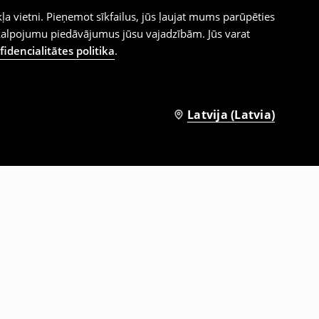
ļa vietni. Pieņemot sīkfailus, jūs ļaujat mums parūpēties
kalpojumu piedāvājumus jūsu vajadzībām. Jūs varat
idencialitātes politika
.
Latvija (Latvia)