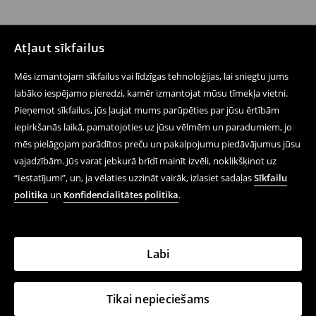
Atļaut sīkfailus
Mēs izmantojam sīkfailus vai līdzīgas tehnoloģijas, lai sniegtu jums
labāko iespējamo pieredzi, kamēr izmantojat mūsu tīmekļa vietni.
Pieņemot sīkfailus, jūs ļaujat mums parūpēties par jūsu ērtībām
iepirkšanās laikā, pamatojoties uz jūsu vēlmēm un paradumiem, jo
mēs pielāgojam parādītos preču un pakalpojumu piedāvājumus jūsu
vajadzībām. Jūs varat jebkurā brīdī mainīt izvēli, noklikšķinot uz
“Iestatījumi”, un, ja vēlaties uzzināt vairāk, izlasiet sadaļas
Sīkfailu
politika
un
Konfidencialitātes politika
.
Labi
Tikai nepieciešams