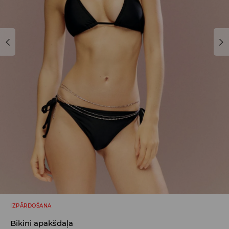
IZPĀRDOŠANA
Bikini apakšdaļa