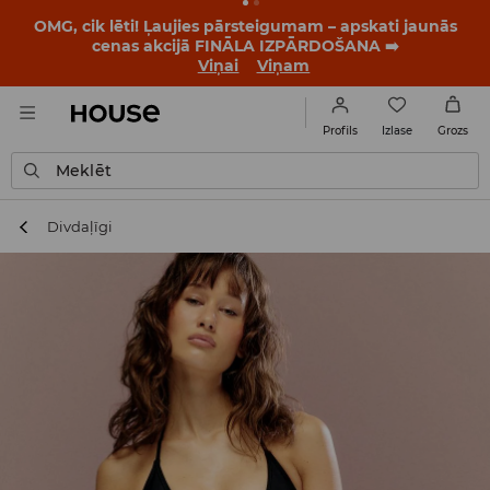
BACK TO SCHOOL
📒
Labākie stāsti sākas vēl pirms
pirmā zvana. Sāc jauno mācību gadu ar jaunu stilu!
Viņai
Viņam
Izlase
Profils
Grozs
Meklēt
Divdaļīgi