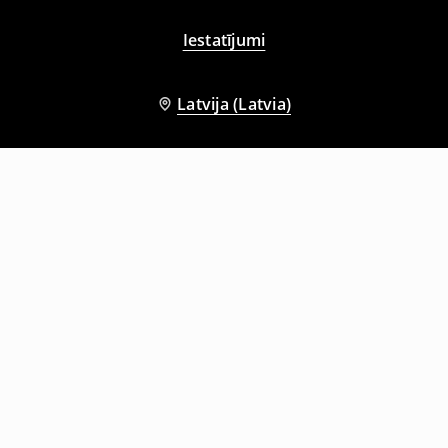
Iestatījumi
Latvija (Latvia)
Citi klienti izvēlējās arī