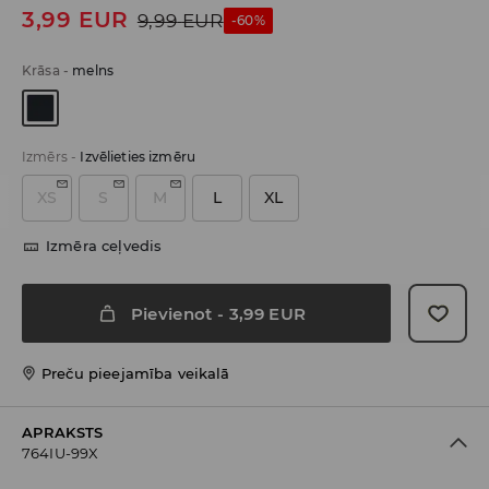
3,99
EUR
9,99
EUR
-60%
Krāsa
-
melns
Izmērs
-
Izvēlieties izmēru
XS
S
M
L
XL
Izmēra ceļvedis
Pievienot
-
3,99
EUR
Preču pieejamība veikalā
APRAKSTS
764IU-99X