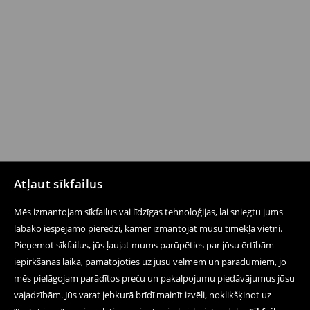
Atļaut sīkfailus
Mēs izmantojam sīkfailus vai līdzīgas tehnoloģijas, lai sniegtu jums
labāko iespējamo pieredzi, kamēr izmantojat mūsu tīmekļa vietni.
Pieņemot sīkfailus, jūs ļaujat mums parūpēties par jūsu ērtībām
iepirkšanās laikā, pamatojoties uz jūsu vēlmēm un paradumiem, jo
mēs pielāgojam parādītos preču un pakalpojumu piedāvājumus jūsu
vajadzībām. Jūs varat jebkurā brīdī mainīt izvēli, noklikšķinot uz