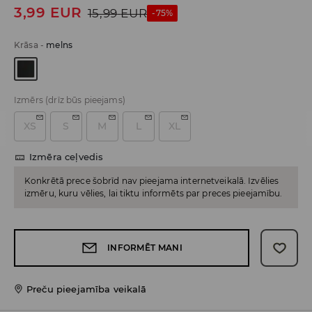
3,99
EUR
15,99
EUR
-75%
Krāsa
-
melns
Izmērs
(drīz būs pieejams)
XS
S
M
L
XL
Izmēra ceļvedis
Konkrētā prece šobrīd nav pieejama internetveikalā. Izvēlies
izmēru, kuru vēlies, lai tiktu informēts par preces pieejamību.
INFORMĒT MANI
Preču pieejamība veikalā