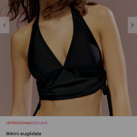
IZPĀRDOŠANA
DRĪZUMĀ
Bikini augšdaļa