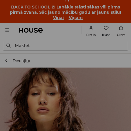
BACK TO SCHOOL
📒
Labākie stāsti sākas vēl pirms
pirmā zvana. Sāc jauno mācību gadu ar jaunu stilu!
Viņai
Viņam
Izlase
Profils
Grozs
Meklēt
Divdaļīgi