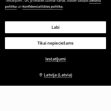
“Iestatījumi”, un, ja vēlaties uzzināt vairāk, izlasiet sadaļas
Sīkfailu
politika
un
Konfidencialitātes politika
.
Labi
Tikai nepieciešams
Iestatījumi
Latvija (Latvia)