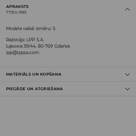
APRAKSTS
773IU-99X
Modele valkā izmēru: S
Ražotājs
:
LPP S.A.
Łąkowa 39/44, 80-769 Gdańsk
lpp@lppsa.com
MATERIĀLS UN KOPŠANA
PIEGĀDE UN ATGRIEŠANA
85% POLIESTERIS, 15% ELASTĀNS
Piegādes politika
Piegāde veikalā: BEZMAKSAS
Piegāde uz DPD savākšanas punktiem: 3,99 EUR
(ieskaitot PVN)