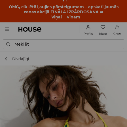
OMG, cik lēti! Ļaujies pārsteigumam – apskati jaunās
cenas akcijā FINĀLA IZPĀRDOŠANA ➡️
Viņai
Viņam
Izlase
Profils
Grozs
Meklēt
Divdaļīgi