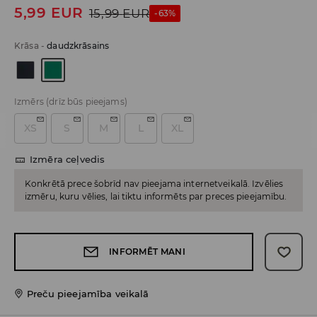
5,99
EUR
15,99
EUR
-63%
Krāsa
-
daudzkrāsains
Izmērs
(drīz būs pieejams)
XS
S
M
L
XL
Izmēra ceļvedis
Konkrētā prece šobrīd nav pieejama internetveikalā. Izvēlies
izmēru, kuru vēlies, lai tiktu informēts par preces pieejamību.
INFORMĒT MANI
Preču pieejamība veikalā