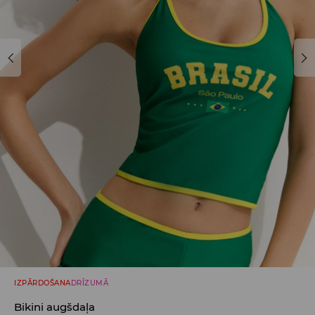
IZPĀRDOŠANA
DRĪZUMĀ
Bikini augšdaļa