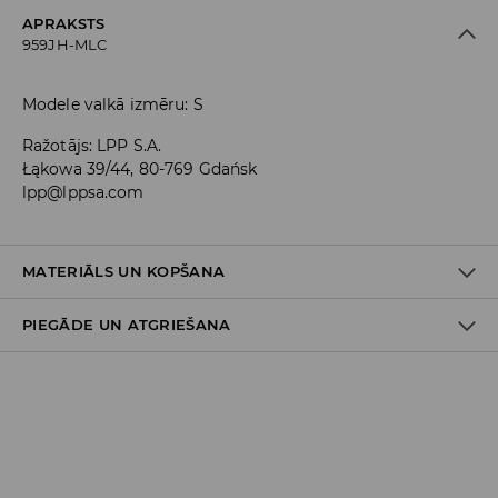
APRAKSTS
959JH-MLC
Modele valkā izmēru: S
Ražotājs
:
LPP S.A.
Łąkowa 39/44, 80-769 Gdańsk
lpp@lppsa.com
MATERIĀLS UN KOPŠANA
PIEGĀDE UN ATGRIEŠANA
85% POLIESTERIS, 15% ELASTĀNS
Piegādes politika
Piegāde veikalā: BEZMAKSAS
Piegāde uz DPD savākšanas punktiem: 3,99 EUR
(ieskaitot PVN)