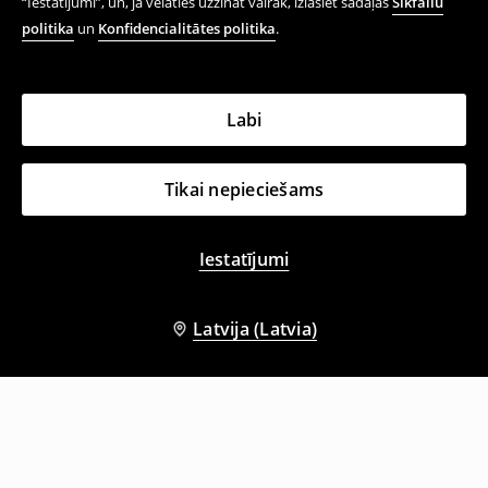
“Iestatījumi”, un, ja vēlaties uzzināt vairāk, izlasiet sadaļas
Sīkfailu
politika
un
Konfidencialitātes politika
.
Labi
Tikai nepieciešams
Iestatījumi
Latvija (Latvia)