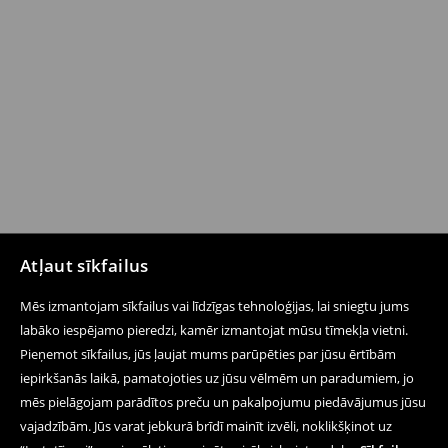
Atļaut sīkfailus
Mēs izmantojam sīkfailus vai līdzīgas tehnoloģijas, lai sniegtu jums
labāko iespējamo pieredzi, kamēr izmantojat mūsu tīmekļa vietni.
Pieņemot sīkfailus, jūs ļaujat mums parūpēties par jūsu ērtībām
iepirkšanās laikā, pamatojoties uz jūsu vēlmēm un paradumiem, jo
mēs pielāgojam parādītos preču un pakalpojumu piedāvājumus jūsu
vajadzībām. Jūs varat jebkurā brīdī mainīt izvēli, noklikšķinot uz