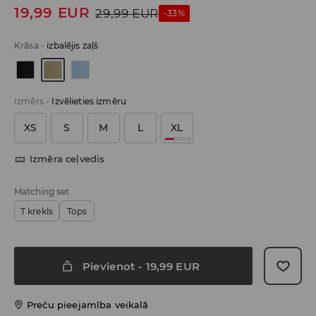
19,99
EUR
29,99
EUR
-33%
Krāsa
-
izbalējis zaļš
Izmērs
-
Izvēlieties izmēru
XS
S
M
L
XL
Izmēra ceļvedis
Matching set
T krekls
Tops
Pievienot
-
19,99
EUR
Preču pieejamība veikalā