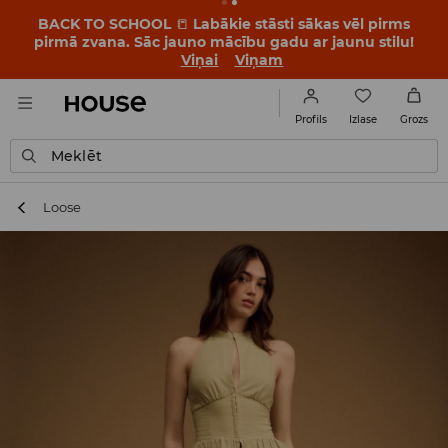
BACK TO SCHOOL
📒
Labākie stāsti sākas vēl pirms
pirmā zvana. Sāc jauno mācību gadu ar jaunu stilu!
Viņai
Viņam
Izlase
Profils
Grozs
Meklēt
Loose