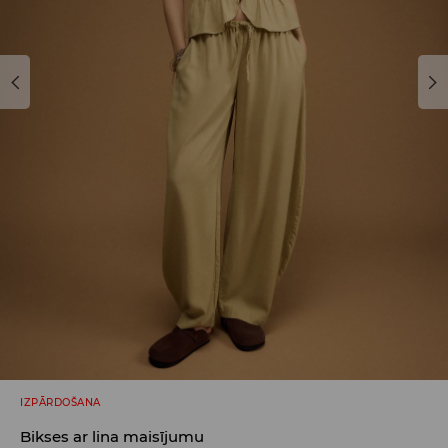
IZPĀRDOŠANA
Bikses ar lina maisījumu