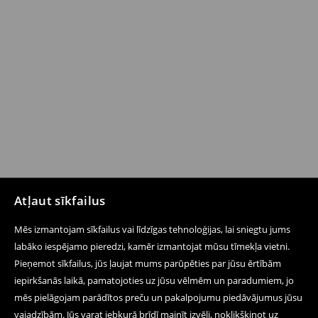
Atļaut sīkfailus
Mēs izmantojam sīkfailus vai līdzīgas tehnoloģijas, lai sniegtu jums
labāko iespējamo pieredzi, kamēr izmantojat mūsu tīmekļa vietni.
Pieņemot sīkfailus, jūs ļaujat mums parūpēties par jūsu ērtībām
iepirkšanās laikā, pamatojoties uz jūsu vēlmēm un paradumiem, jo
mēs pielāgojam parādītos preču un pakalpojumu piedāvājumus jūsu
vajadzībām. Jūs varat jebkurā brīdī mainīt izvēli, noklikšķinot uz