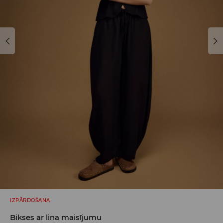
IZPĀRDOŠANA
Bikses ar lina maisījumu