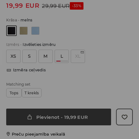
19,99
EUR
29,99
EUR
-33%
Krāsa
-
melns
Izmērs
-
Izvēlieties izmēru
XS
S
M
L
XL
Izmēra ceļvedis
Matching set
Tops
T krekls
Pievienot
-
19,99
EUR
Preču pieejamība veikalā