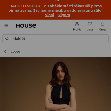
BACK TO SCHOOL
📒
Labākie stāsti sākas vēl pirms
pirmā zvana. Sāc jauno mācību gadu ar jaunu stilu!
Viņai
Viņam
Izlase
Profils
Grozs
Meklēt
Loose