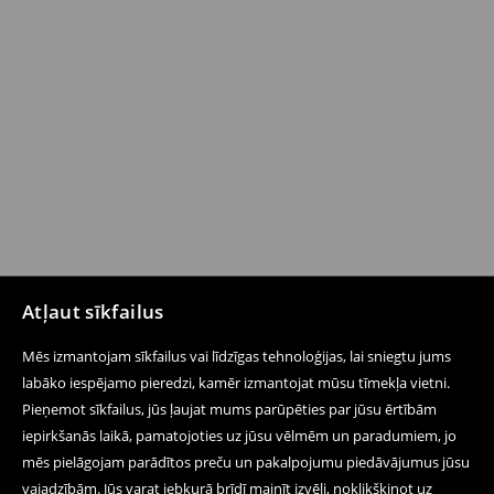
Atļaut sīkfailus
Mēs izmantojam sīkfailus vai līdzīgas tehnoloģijas, lai sniegtu jums
labāko iespējamo pieredzi, kamēr izmantojat mūsu tīmekļa vietni.
Pieņemot sīkfailus, jūs ļaujat mums parūpēties par jūsu ērtībām
iepirkšanās laikā, pamatojoties uz jūsu vēlmēm un paradumiem, jo
mēs pielāgojam parādītos preču un pakalpojumu piedāvājumus jūsu
vajadzībām. Jūs varat jebkurā brīdī mainīt izvēli, noklikšķinot uz