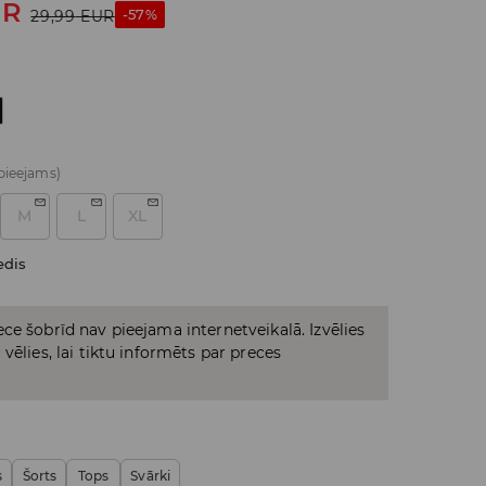
UR
-57%
29,99
EUR
 pieejams)
M
L
XL
edis
ce šobrīd nav pieejama internetveikalā. Izvēlies
vēlies, lai tiktu informēts par preces
s
Šorts
Tops
Svārki