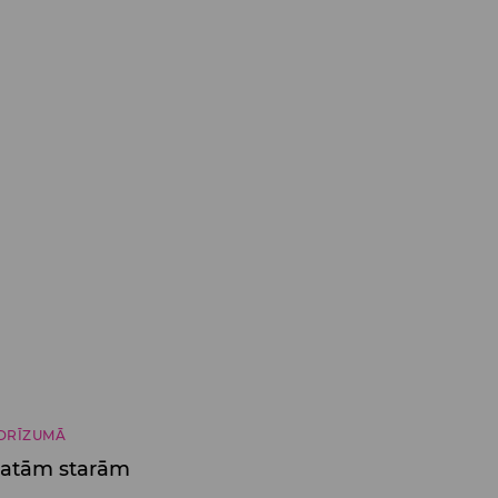
DRĪZUMĀ
platām starām