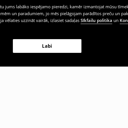
iegtu jums labāko iespējamo pieredzi, kamēr izmantojat mūsu tīmek
 vēlmēm un paradumiem, jo mēs pielāgojam parādītos preču un pa
 ja vēlaties uzzināt vairāk, izlasiet sadaļas
Sīkfailu politika
un
Konf
Labi