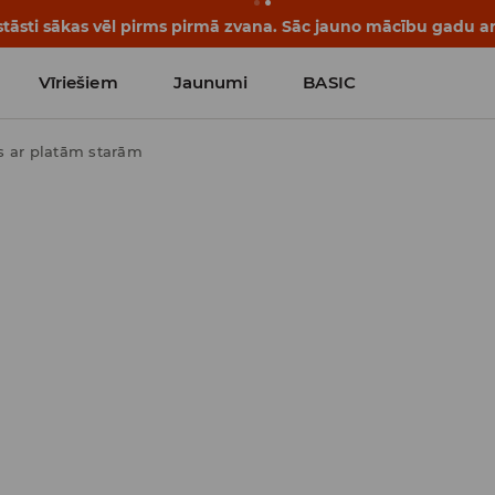
tāsti sākas vēl pirms pirmā zvana. Sāc jauno mācību gadu ar 
Vīriešiem
Jaunumi
BASIC
s ar platām starām