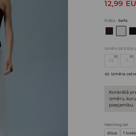
12,99
E
Krāsa
-
balts
Izmērs
(drīz būs
XS
S
Izmēra ceļv
Konkrētā pre
izmēru, kuru 
pieejamību.
Matching set
Blūze
T krekl