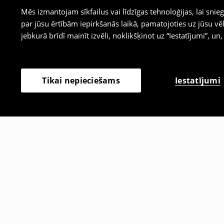
Mēs izmantojam sīkfailus vai līdzīgas tehnoloģijas, lai sn
par jūsu ērtībām iepirkšanās laikā, pamatojoties uz jūsu
jebkurā brīdī mainīt izvēli, noklikšķinot uz “Iestatījumi”, un,
Iestatījumi
Tikai nepieciešams
Citi klienti izvēlējās arī