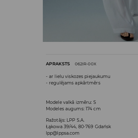
APRAKSTS
062IR-00X
ar lielu viskozes piejaukumu
regulējams apkārtmērs
Modele valkā izmēru: S
Modeles augums: 174 cm
Ražotājs
:
LPP S.A.
Łąkowa 39/44, 80-769 Gdańsk
lpp@lppsa.com