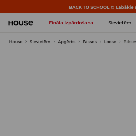
BACK TO SCHOOL
📒
Labākie s
Fināla Izpārdošana
Sievietēm
House
Sievietēm
Influencers' Faves
Apģērbs
Bikses
Loose
Bikse