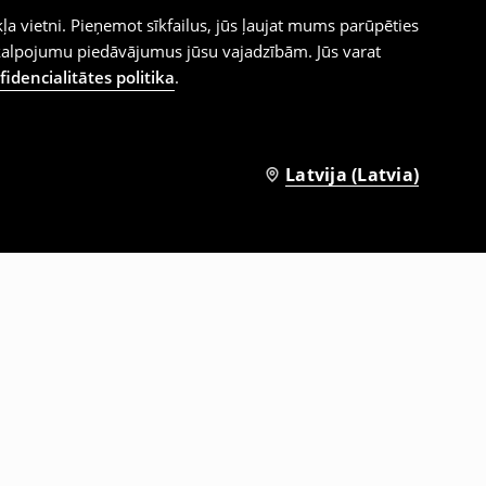
ļa vietni. Pieņemot sīkfailus, jūs ļaujat mums parūpēties
kalpojumu piedāvājumus jūsu vajadzībām. Jūs varat
idencialitātes politika
.
Latvija (Latvia)