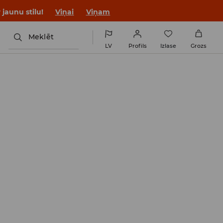
jaunu stilu!
Viņai
Viņam
Meklēt
LV
Profils
Izlase
Grozs