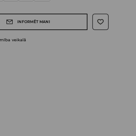
INFORMĒT MANI
amība veikalā