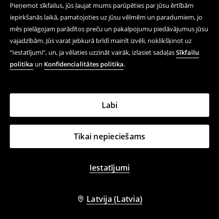
Pieņemot sīkfailus, jūs ļaujat mums parūpēties par jūsu ērtībām
iepirkšanās laikā, pamatojoties uz jūsu vēlmēm un paradumiem, jo
mēs pielāgojam parādītos preču un pakalpojumu piedāvājumus jūsu
vajadzībām. Jūs varat jebkurā brīdī mainīt izvēli, noklikšķinot uz
“Iestatījumi”, un, ja vēlaties uzzināt vairāk, izlasiet sadaļas
Sīkfailu
politika
un
Konfidencialitātes politika
.
Labi
Tikai nepieciešams
Iestatījumi
Latvija (Latvia)