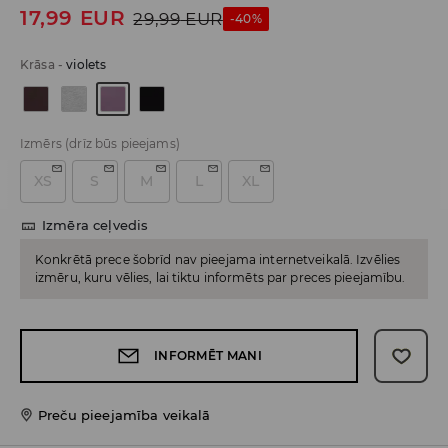
17,99
EUR
29,99
EUR
-40%
Krāsa
-
violets
Izmērs
(drīz būs pieejams)
XS
S
M
L
XL
Izmēra ceļvedis
Konkrētā prece šobrīd nav pieejama internetveikalā. Izvēlies
izmēru, kuru vēlies, lai tiktu informēts par preces pieejamību.
INFORMĒT MANI
Preču pieejamība veikalā