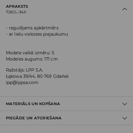
APRAKSTS
726JL-34X
regulējams apkārtmērs
ar lielu viskozes piejaukumu
Modele valkā izmēru: S
Modeles augums: 171 cm
Ražotājs
:
LPP S.A.
Łąkowa 39/44, 80-769 Gdańsk
lpp@lppsa.com
MATERIĀLS UN KOPŠANA
PIEGĀDE UN ATGRIEŠANA
PIRMAIS MATERIĀLS
:
95% VISKOZE, 5% ELASTĀNS
PIEŠĶIRT FORMU PĒC MAZGĀŠANAS