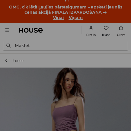
BACK TO SCHOOL
📒
Labākie stāsti sākas vēl pirms
pirmā zvana. Sāc jauno mācību gadu ar jaunu stilu!
Viņai
Viņam
Izlase
Profils
Grozs
Meklēt
Loose