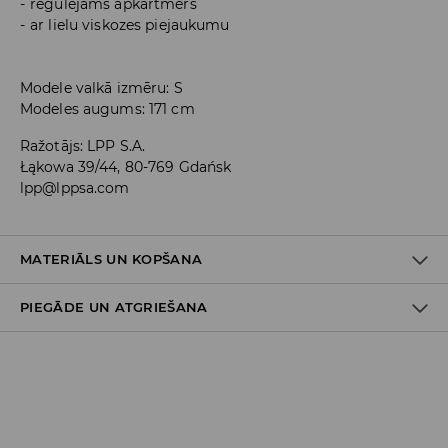
regulējams apkārtmērs
ar lielu viskozes piejaukumu
Modele valkā izmēru: S
Modeles augums: 171 cm
Ražotājs
:
LPP S.A.
Łąkowa 39/44, 80-769 Gdańsk
lpp@lppsa.com
MATERIĀLS UN KOPŠANA
PIEGĀDE UN ATGRIEŠANA
PIRMAIS MATERIĀLS
:
95% VISKOZE, 5% ELASTĀNS
MAZGĀT KOPĀ AR LĪDZĪGAS KRĀSAS AUDUMIEM
Piegādes politika
NEBALINĀT
Piegāde veikalā: BEZMAKSAS
MAZGĀT AUTOMĀTISKAJĀ VEĻAS MAZGĀŠANAS MAŠĪNĀ
Piegāde uz DPD savākšanas punktiem: 3,99 EUR
MAX. TEMP. 30° C – VIEGLS MAZGĀŠANAS REŽĪMS