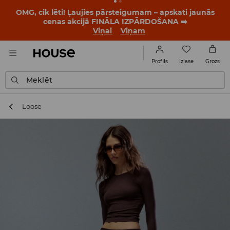
OMG, cik lēti! Ļaujies pārsteigumam – apskati jaunās
cenas akcijā FINĀLA IZPĀRDOŠANA ➡️
Viņai
Viņam
Izlase
Profils
Grozs
Meklēt
Loose