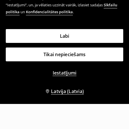
“Iestatījumi”, un, ja vēlaties uzzināt vairāk, izlasiet sadaļas
Sīkfailu
politika
un
Konfidencialitātes politika
.
Labi
Tikai nepieciešams
Iestatījumi
Latvija (Latvia)