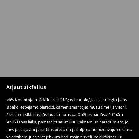
Atļaut sīkfailus
Mēs izmantojam sīkfailus vai līdzīgas tehnoloģijas, lai sniegtu jums
labāko iespējamo pieredzi, kamēr izmantojat mūsu tīmekļa vietni.
Pieņemot sīkfailus, jūs ļaujat mums parūpēties par jūsu ērtībām
iepirkšanās laikā, pamatojoties uz jūsu vēlmēm un paradumiem, jo
mēs pielāgojam parādītos preču un pakalpojumu piedāvājumus jūsu
vajadzībām. Jūs varat jebkurā brīdī mainīt izvēli, noklikšķinot uz