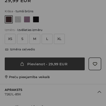
29,99
EUR
Krāsa
-
tumši brūns
Izmērs
-
Izvēlieties izmēru
XS
S
M
L
XL
Izmēra ceļvedis
Pievienot
-
29,99
EUR
Preču pieejamība veikalā
APRAKSTS
726JL-89X