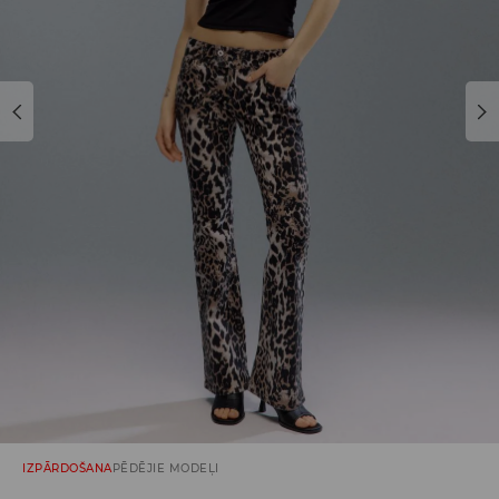
IZPĀRDOŠANA
PĒDĒJIE MODEĻI