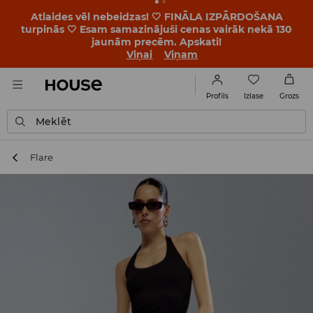
BACK TO SCHOOL 🎒 Labākie stāsti sākas vēl pirms
pirmā zvana. Sāc jauno mācību gadu ar jaunu stilu!
Viņai
Viņam
Izlase
Profils
Grozs
Meklēt
Flare