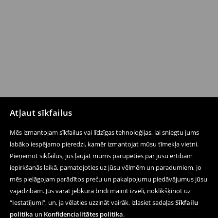
Atļaut sīkfailus
Mēs izmantojam sīkfailus vai līdzīgas tehnoloģijas, lai sniegtu jums
labāko iespējamo pieredzi, kamēr izmantojat mūsu tīmekļa vietni.
Pieņemot sīkfailus, jūs ļaujat mums parūpēties par jūsu ērtībām
iepirkšanās laikā, pamatojoties uz jūsu vēlmēm un paradumiem, jo
mēs pielāgojam parādītos preču un pakalpojumu piedāvājumus jūsu
vajadzībām. Jūs varat jebkurā brīdī mainīt izvēli, noklikšķinot uz
“Iestatījumi”, un, ja vēlaties uzzināt vairāk, izlasiet sadaļas
Sīkfailu
politika
un
Konfidencialitātes politika
.