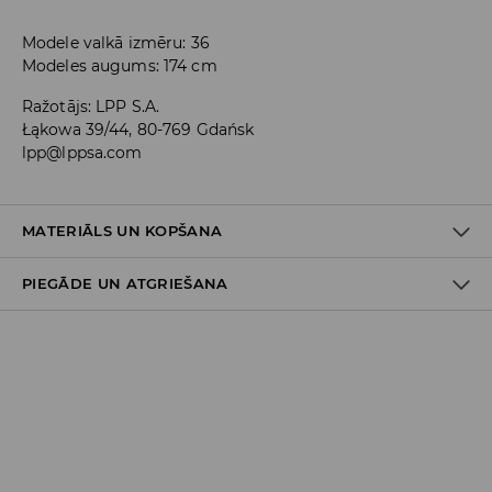
Modele valkā izmēru: 36
Modeles augums: 174 cm
Ražotājs
:
LPP S.A.
Łąkowa 39/44, 80-769 Gdańsk
lpp@lppsa.com
MATERIĀLS UN KOPŠANA
PIEGĀDE UN ATGRIEŠANA
PIRMAIS MATERIĀLS
:
97% KOKVILNA, 3% ELASTĀNS
PIRMAIS ODERES MATERIĀLS
:
75% POLIESTERIS, 25% KOKVILNA
Piegādes politika
NEBALINĀT
Piegāde veikalā: BEZMAKSAS
Piegāde uz DPD savākšanas punktiem: 3,99 EUR
(ieskaitot PVN)
Kurjers DPD (
maksājums tiešsaistē
): 5,99 EUR (ieskaitot
PVN)