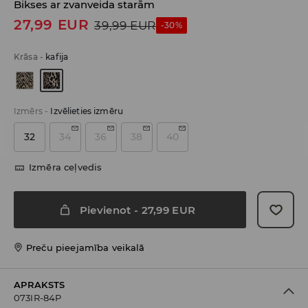
Bikses ar zvanveida starām
27,99
EUR
39,99
EUR
-30%
Krāsa
-
kafija
Izmērs
-
Izvēlieties izmēru
32
34
36
38
40
Izmēra ceļvedis
Pievienot
-
27,99
EUR
Preču pieejamība veikalā
APRAKSTS
073IR-84P