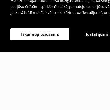
Mēs izmantojam sīkfailus vai līdzīgas tehnoloģijas, lai sn
par jūsu ērtībām iepirkšanās laikā, pamatojoties uz jūsu
jebkurā brīdī mainīt izvēli, noklikšķinot uz “Iestatījumi”, un,
Iestatījumi
Tikai nepieciešams
Citi klienti izvēlējās arī