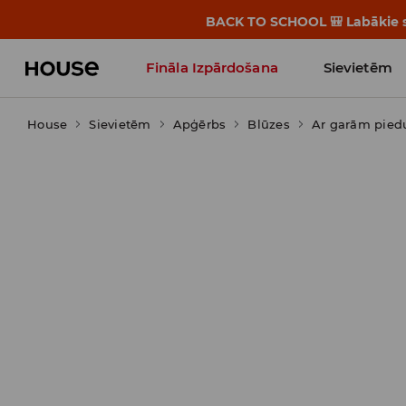
BACK TO SCHOOL 🎒 Labākie st
Fināla Izpārdošana
Sievietēm
House
Sievietēm
Influencers' Faves
Apģērbs
Blūzes
Ar garām pie