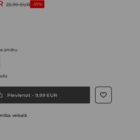
R
-57%
22,99
EUR
ies izmēru
edis
Pievienot
-
9,99
EUR
amība veikalā