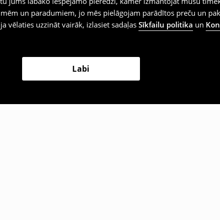
iegtu jums labāko iespējamo pieredzi, kamēr izmantojat mūsu tīmek
 vēlmēm un paradumiem, jo mēs pielāgojam parādītos preču un pa
 ja vēlaties uzzināt vairāk, izlasiet sadaļas
Sīkfailu politika
un
Konf
Labi