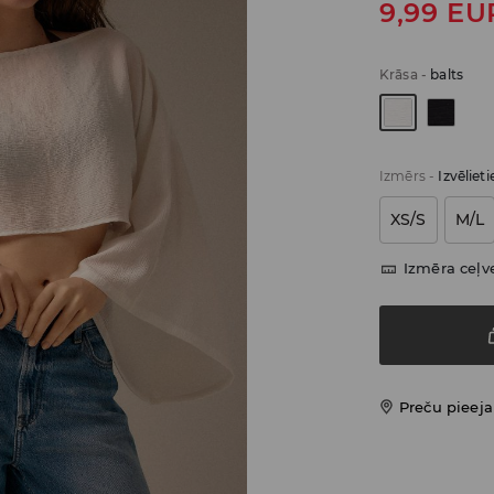
9,99
EU
Krāsa
-
balts
Izmērs
-
Izvēliet
XS/S
M/L
Izmēra ceļv
Preču pieej