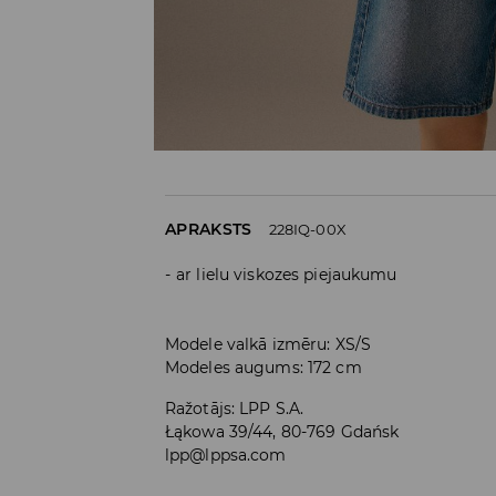
APRAKSTS
228IQ-00X
ar lielu viskozes piejaukumu
Modele valkā izmēru: XS/S
Modeles augums: 172 cm
Ražotājs
:
LPP S.A.
Łąkowa 39/44, 80-769 Gdańsk
lpp@lppsa.com