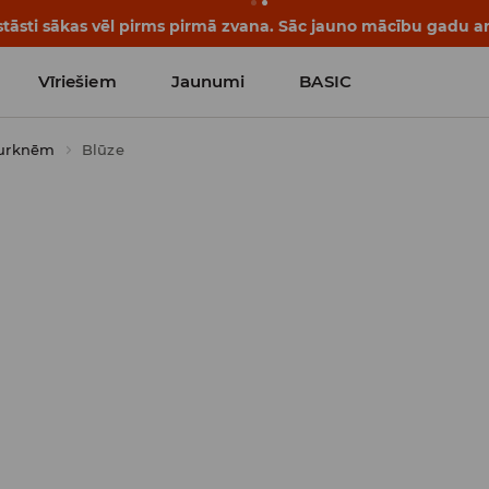
āsti sākas vēl pirms pirmā zvana. Sāc jauno mācību gadu ar 
Vīriešiem
Jaunumi
BASIC
durknēm
Blūze