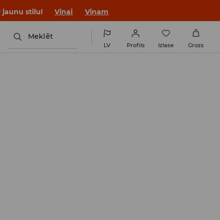
jaunu stilu!
Viņai
Viņam
Meklēt
LV
Profils
Izlase
Grozs