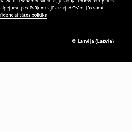
ļa vietni. Pieņemot sīkfailus, jūs ļaujat mums parūpēties
kalpojumu piedāvājumus jūsu vajadzībām. Jūs varat
idencialitātes politika
.
Latvija (Latvia)