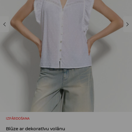
IZPĀRDOŠANA
Blūze ar dekoratīvu volānu