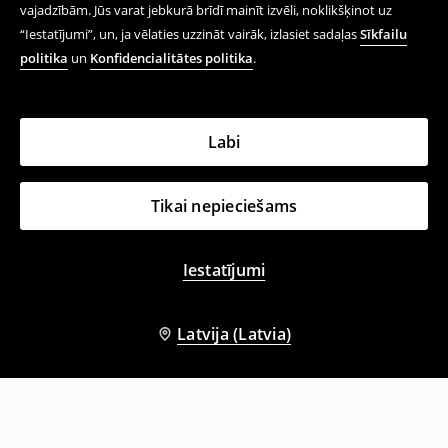
vajadzībām. Jūs varat jebkurā brīdī mainīt izvēli, noklikšķinot uz
“Iestatījumi”, un, ja vēlaties uzzināt vairāk, izlasiet sadaļas
Sīkfailu
politika
un
Konfidencialitātes politika
.
Labi
Tikai nepieciešams
Iestatījumi
Latvija (Latvia)