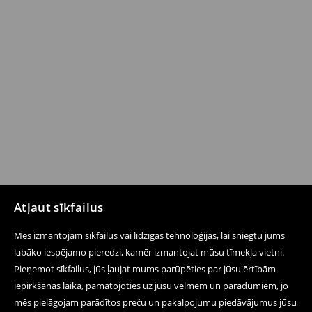
Atļaut sīkfailus
Mēs izmantojam sīkfailus vai līdzīgas tehnoloģijas, lai sniegtu jums
labāko iespējamo pieredzi, kamēr izmantojat mūsu tīmekļa vietni.
Pieņemot sīkfailus, jūs ļaujat mums parūpēties par jūsu ērtībām
iepirkšanās laikā, pamatojoties uz jūsu vēlmēm un paradumiem, jo
mēs pielāgojam parādītos preču un pakalpojumu piedāvājumus jūsu