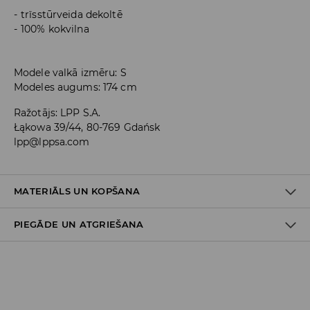
trīsstūrveida dekoltē
100% kokvilna
Modele valkā izmēru: S
Modeles augums: 174 cm
Ražotājs
:
LPP S.A.
Łąkowa 39/44, 80-769 Gdańsk
lpp@lppsa.com
MATERIĀLS UN KOPŠANA
PIEGĀDE UN ATGRIEŠANA
PIRMAIS MATERIĀLS
:
100% KOKVILNA
Piegādes politika
Piegāde veikalā: BEZMAKSAS
Piegāde uz DPD savākšanas punktiem: 3,99 EUR