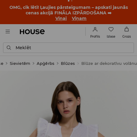
OMG, cik lēti! Ļaujies pārsteigumam – apskati jaunās
cenas akcijā FINĀLA IZPĀRDOŠANA ➡️
Viņai
Viņam
Izlase
Profils
Grozs
Meklēt
se
Sievietēm
Apģērbs
Blūzes
Blūze ar dekoratīvu volān