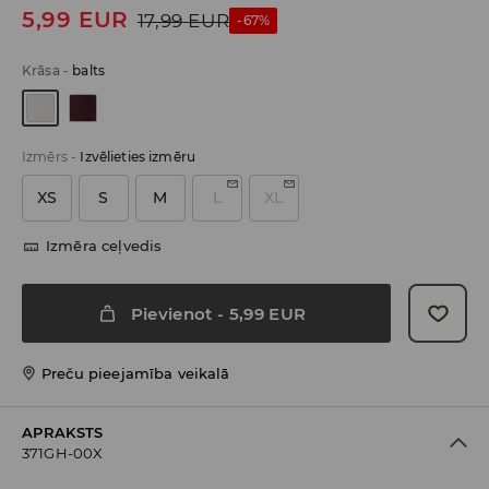
5,99
EUR
17,99
EUR
-67%
Krāsa
-
balts
Izmērs
-
Izvēlieties izmēru
XS
S
M
L
XL
Izmēra ceļvedis
Pievienot
-
5,99
EUR
Preču pieejamība veikalā
APRAKSTS
371GH-00X