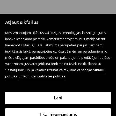
Atļaut sīkfailus
Mēs izmantojam sīkfailus vai līdzīgas tehnoloģijas, lai sniegtu jums
labāko iespējamo pieredzi, kamēr izmantojat mūsu tīmekļa vietni.
Pieņemot sīkfailus, jūs ļaujat mums parūpēties par jūsu ērtībām
iepirkšanās laikā, pamatojoties uz jūsu vēlmēm un paradumiem, jo
mēs pielāgojam parādītos preču un pakalpojumu piedāvājumus jūsu
vajadzībām. Jūs varat jebkurā brīdī mainīt izvēli, noklikšķinot uz
“Iestatījumi”, un, ja vēlaties uzzināt vairāk, izlasiet sadaļas
Sīkfailu
politika
un
Konfidencialitātes politika
.
Labi
Tikai nepieciešams