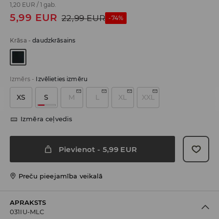
1,20 EUR
/
1 gab.
5,99
EUR
22,99
EUR
-74%
Krāsa
-
daudzkrāsains
Izmērs
-
Izvēlieties izmēru
XS
S
M
L
XL
XXL
Izmēra ceļvedis
Pievienot
-
5,99
EUR
Preču pieejamība veikalā
APRAKSTS
031IU-MLC