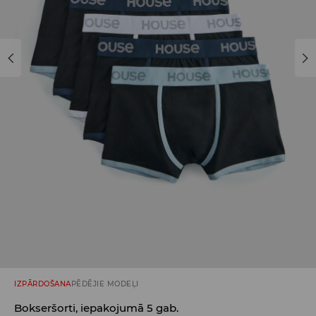
IZPĀRDOŠANA
PĒDĒJIE MODEĻI
Bokseršorti, iepakojumā 5 gab.