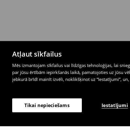
Atļaut sīkfailus
Mēs izmantojam sīkfailus vai līdzīgas tehnoloģijas, lai sn
par jūsu ērtībām iepirkšanās laikā, pamatojoties uz jūsu
jebkurā brīdī mainīt izvēli, noklikšķinot uz “Iestatījumi”, un,
Iestatījumi
Tikai nepieciešams