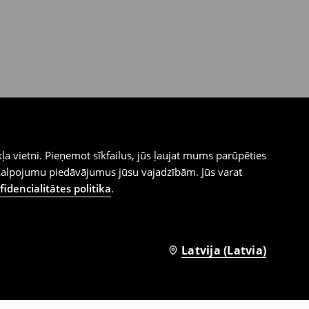
ļa vietni. Pieņemot sīkfailus, jūs ļaujat mums parūpēties
kalpojumu piedāvājumus jūsu vajadzībām. Jūs varat
idencialitātes politika
.
Latvija (Latvia)