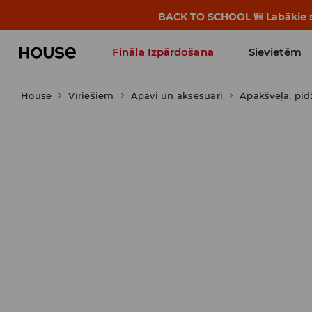
BACK TO SCHOOL 🎒 Labākie st
Fināla Izpārdošana
Sievietēm
House
Vīriešiem
Influencers' Faves
Apavi un aksesuāri
Apakšveļa, pi