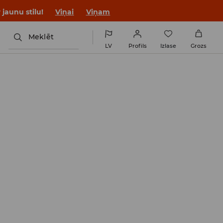
jaunu stilu!
Viņai
Viņam
Meklēt
LV
Profils
Izlase
Grozs