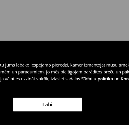
iegtu jums labāko iespējamo pieredzi, kamēr izmantojat mūsu tīmek
 vēlmēm un paradumiem, jo mēs pielāgojam parādītos preču un pa
 ja vēlaties uzzināt vairāk, izlasiet sadaļas
Sīkfailu politika
un
Konf
Labi