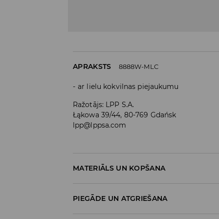
APRAKSTS
8888W-MLC
ar lielu kokvilnas piejaukumu
Ražotājs
:
LPP S.A.
Łąkowa 39/44, 80-769 Gdańsk
lpp@lppsa.com
MATERIĀLS UN KOPŠANA
Materiāls I
:
95% KOKVILNA, 5% ELASTĀNS
PIEGĀDE UN ATGRIEŠANA
MAZGĀT AUTOMĀTISKAJĀ VEĻAS MAZGĀŠA