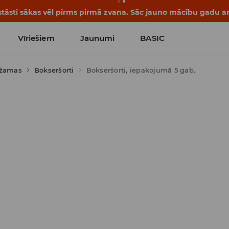
āsti sākas vēl pirms pirmā zvana. Sāc jauno mācību gadu ar 
Vīriešiem
Jaunumi
BASIC
džamas
Bokseršorti
Bokseršorti, iepakojumā 5 gab.