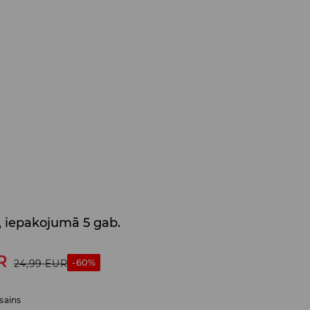
, iepakojumā 5 gab.
R
-60%
24,99
EUR
sains