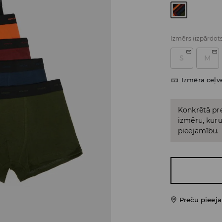
Izmērs
(izpārdot
S
M
Izmēra ceļv
Konkrētā pre
izmēru, kuru 
pieejamību.
Preču pieej