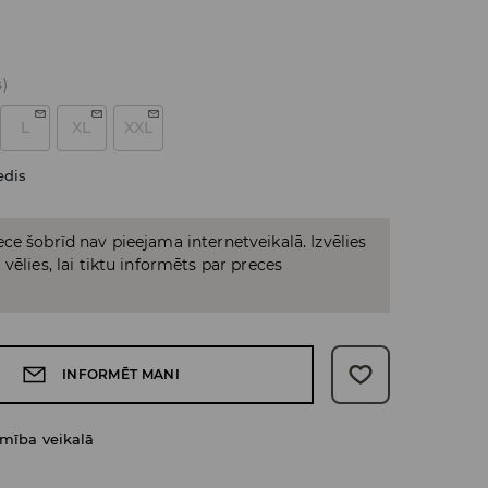
s)
L
XL
XXL
edis
ce šobrīd nav pieejama internetveikalā. Izvēlies
vēlies, lai tiktu informēts par preces
INFORMĒT MANI
amība veikalā