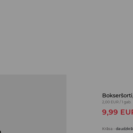
Bokseršorti
2,00 EUR
/
1 gab.
9,99
EU
Krāsa
-
daudzkrā