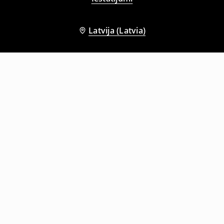
Latvija (Latvia)
Citi klienti izvēlējās arī