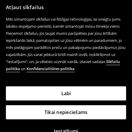
Atļaut sīkfailus
Mēs izmantojam sīkfailus vai līdzīgas tehnoloģijas, lai sniegtu jums
labāko iespējamo pieredzi, kamēr izmantojat mūsu tīmekļa vietni.
Pieņemot sīkfailus, jūs ļaujat mums parūpēties par jūsu ērtībām
iepirkšanās laikā, pamatojoties uz jūsu vēlmēm un paradumiem, jo
mēs pielāgojam parādītos preču un pakalpojumu piedāvājumus jūsu
vajadzībām. Jūs varat jebkurā brīdī mainīt izvēli, noklikšķinot uz
“Iestatījumi”, un, ja vēlaties uzzināt vairāk, izlasiet sadaļas
Sīkfailu
politika
un
Konfidencialitātes politika
.
Labi
Tikai nepieciešams
Iestatījumi