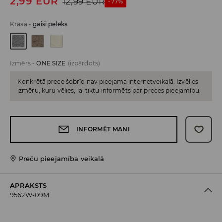
2,99
EUR
12,99
EUR
-77%
Krāsa
-
gaiši pelēks
Izmērs
-
ONE SIZE
(izpārdots)
Konkrētā prece šobrīd nav pieejama internetveikalā. Izvēlies
izmēru, kuru vēlies, lai tiktu informēts par preces pieejamību.
INFORMĒT MANI
Preču pieejamība veikalā
APRAKSTS
9562W-09M