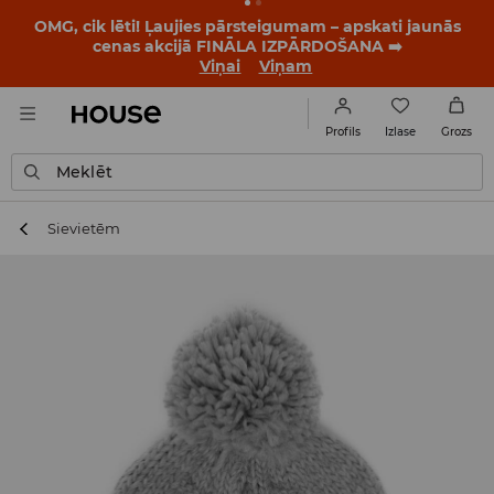
BACK TO SCHOOL
📒
Labākie stāsti sākas vēl pirms
pirmā zvana. Sāc jauno mācību gadu ar jaunu stilu!
Viņai
Viņam
Izlase
Profils
Grozs
Meklēt
Sievietēm