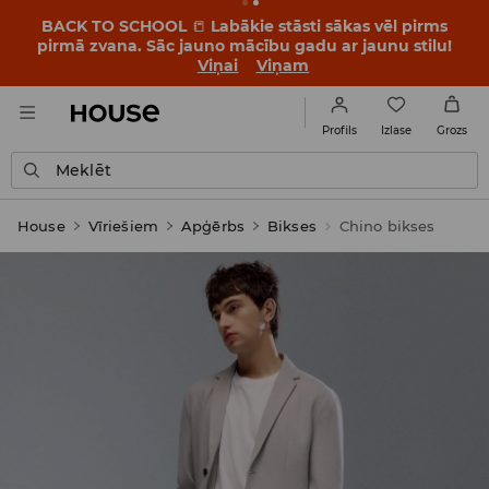
BACK TO SCHOOL
📒
Labākie stāsti sākas vēl pirms
pirmā zvana. Sāc jauno mācību gadu ar jaunu stilu!
Viņai
Viņam
Izlase
Profils
Grozs
Meklēt
House
Vīriešiem
Apģērbs
Bikses
Chino bikses