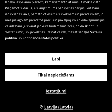
labāko iespējamo pieredzi, kamēr izmantojat mūsu tīmekļa vietni.
Pieņemot sīkfailus, jūs ļaujat mums parūpēties par jūsu ērtībām
iepirkšanās laikā, pamatojoties uz jūsu vēlmēm un paradumiem, jo
mēs pielāgojam parādītos preču un pakalpojumu piedāvājumus jūsu
vajadzībām. Jūs varat jebkurā brīdī mainīt izvēli, noklikšķinot uz
“Iestatījumi”, un, ja vēlaties uzzināt vairāk, izlasiet sadaļas
Sīkfailu
politika
un
Konfidencialitātes politika
.
Labi
Tikai nepieciešams
Iestatījumi
Latvija (Latvia)