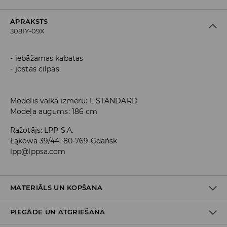
APRAKSTS
308IY-09X
iebāžamas kabatas
jostas cilpas
Modelis valkā izmēru: L STANDARD
Modeļa augums: 186 cm
Ražotājs
:
LPP S.A.
Łąkowa 39/44, 80-769 Gdańsk
lpp@lppsa.com
MATERIĀLS UN KOPŠANA
PIEGĀDE UN ATGRIEŠANA
PIRMAIS MATERIĀLS
:
53% KOKVILNA, 44% POLIESTERIS, 3%
ELASTĀNS