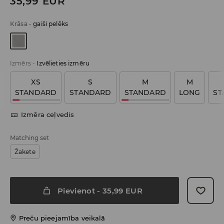
35,99
EUR
Krāsa
-
gaiši pelēks
Izmērs
-
Izvēlieties izmēru
XS
S
M
M
STANDARD
STANDARD
STANDARD
LONG
ST
Izmēra ceļvedis
Matching set
Žakete
Pievienot
-
35,99
EUR
Preču pieejamība veikalā