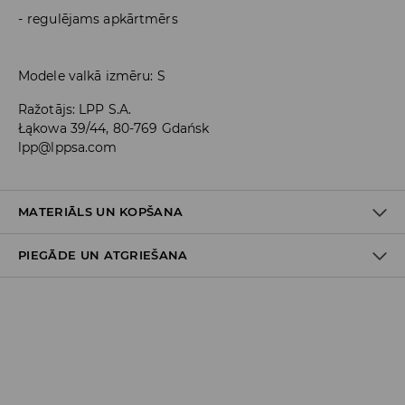
regulējams apkārtmērs
Modele valkā izmēru: S
Ražotājs
:
LPP S.A.
Łąkowa 39/44, 80-769 Gdańsk
lpp@lppsa.com
MATERIĀLS UN KOPŠANA
PIEGĀDE UN ATGRIEŠANA
1-AIS NOSAUKUMS 1-AI ODEREI
:
100% POLIESTERIS
PIRMAIS PUNKTS PIRMAIS MATERIĀLS
:
85% POLIESTERIS, 15%
ELASTĀNS
Piegādes politika
Piegāde veikalā: BEZMAKSAS
Piegāde uz DPD savākšanas punktiem: 3,99 EUR
(ieskaitot PVN)
Kurjers DPD (
maksājums tiešsaistē
): 5,99 EUR (ieskaitot