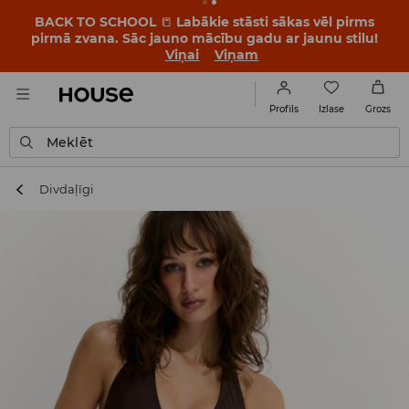
BACK TO SCHOOL
📒
Labākie stāsti sākas vēl pirms
pirmā zvana. Sāc jauno mācību gadu ar jaunu stilu!
Viņai
Viņam
Izlase
Profils
Grozs
Meklēt
Divdaļīgi