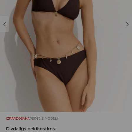
IZPĀRDOŠANA
PĒDĒJIE MODEĻI
Divdaļīgs peldkostīms