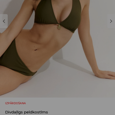
IZPĀRDOŠANA
Divdaļīgs peldkostīms