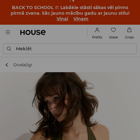
BACK TO SCHOOL
📒
Labākie stāsti sākas vēl pirms
pirmā zvana. Sāc jauno mācību gadu ar jaunu stilu!
Viņai
Viņam
Izlase
Profils
Grozs
Meklēt
Divdaļīgi