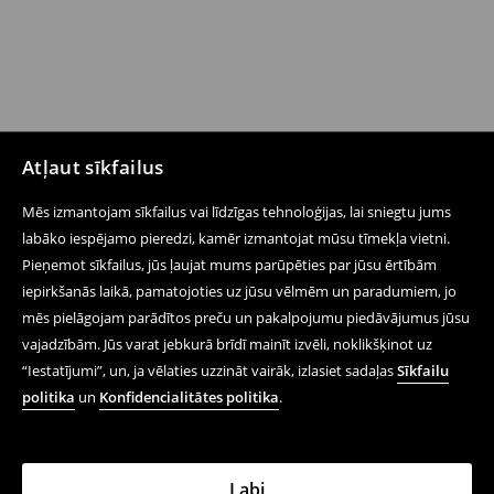
Atļaut sīkfailus
Mēs izmantojam sīkfailus vai līdzīgas tehnoloģijas, lai sniegtu jums
labāko iespējamo pieredzi, kamēr izmantojat mūsu tīmekļa vietni.
Pieņemot sīkfailus, jūs ļaujat mums parūpēties par jūsu ērtībām
iepirkšanās laikā, pamatojoties uz jūsu vēlmēm un paradumiem, jo
mēs pielāgojam parādītos preču un pakalpojumu piedāvājumus jūsu
vajadzībām. Jūs varat jebkurā brīdī mainīt izvēli, noklikšķinot uz
“Iestatījumi”, un, ja vēlaties uzzināt vairāk, izlasiet sadaļas
Sīkfailu
politika
un
Konfidencialitātes politika
.
Labi