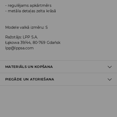
regulējams apkārtmērs
metāla detaļas zelta krāsā
Modele valkā izmēru: S
Ražotājs
:
LPP S.A.
Łąkowa 39/44, 80-769 Gdańsk
lpp@lppsa.com
MATERIĀLS UN KOPŠANA
PIEGĀDE UN ATGRIEŠANA
1-AIS NOSAUKUMS 1-AI ODEREI
:
100% POLIESTERIS
PIRMAIS PUNKTS PIRMAIS MATERIĀLS
:
85% POLIESTERIS, 15%
ELASTĀNS
Piegādes politika
Piegāde veikalā: BEZMAKSAS
Piegāde uz DPD savākšanas punktiem: 3,99 EUR
(ieskaitot PVN)