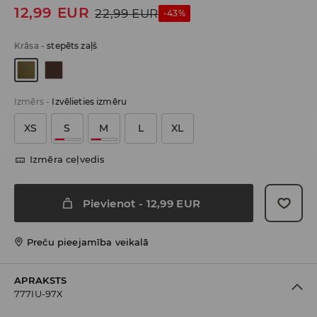
12,99
EUR
22,99
EUR
-43%
Krāsa
-
stepēts zaļš
Izmērs
-
Izvēlieties izmēru
XS
S
M
L
XL
Izmēra ceļvedis
Pievienot
-
12,99
EUR
Preču pieejamība veikalā
APRAKSTS
777IU-97X