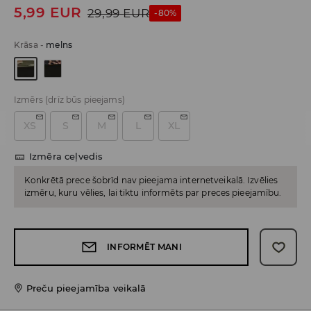
5,99
EUR
29,99
EUR
-80%
Krāsa
-
melns
Izmērs
(drīz būs pieejams)
XS
S
M
L
XL
Izmēra ceļvedis
Konkrētā prece šobrīd nav pieejama internetveikalā. Izvēlies
izmēru, kuru vēlies, lai tiktu informēts par preces pieejamību.
INFORMĒT MANI
Preču pieejamība veikalā