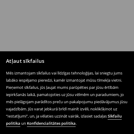
Atļaut sīkfailus
Mēs izmantojam sīkfailus vai līdzīgas tehnoloģijas, lai sniegtu jums
labāko iespējamo pieredzi, kamēr izmantojat mūsu tīmekļa vietni.
Pieņemot sīkfailus, jūs ļaujat mums parūpēties par jūsu ērtībām
iepirkšanās laikā, pamatojoties uz jūsu vēlmēm un paradumiem, jo
mēs pielāgojam parādītos preču un pakalpojumu piedāvājumus jūsu
vajadzībām. Jūs varat jebkurā brīdī mainīt izvēli, noklikšķinot uz
“Iestatījumi”, un, ja vēlaties uzzināt vairāk, izlasiet sadaļas
Sīkfailu
politika
un
Konfidencialitātes politika
.