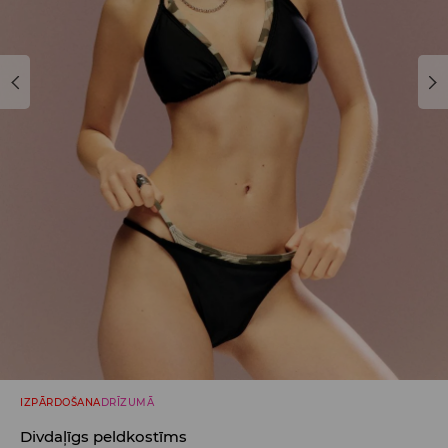
IZPĀRDOŠANA
DRĪZUMĀ
Divdaļīgs peldkostīms