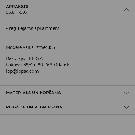
APRAKSTS
958JH-99X
regulējams apkārtmērs
Modele valkā izmēru: S
Ražotājs
:
LPP S.A.
Łąkowa 39/44, 80-769 Gdańsk
lpp@lppsa.com
MATERIĀLS UN KOPŠANA
PIEGĀDE UN ATGRIEŠANA
1-AIS NOSAUKUMS 1-AI ODEREI
:
100% POLIESTERIS
PIRMAIS PUNKTS PIRMAIS MATERIĀLS
:
85% POLIESTERIS, 15%
ELASTĀNS
Piegādes politika