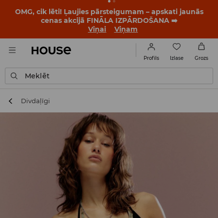
OMG, cik lēti! Ļaujies pārsteigumam – apskati jaunās
cenas akcijā FINĀLA IZPĀRDOŠANA ➡️
Viņai
Viņam
Izlase
Profils
Grozs
Meklēt
Divdaļīgi