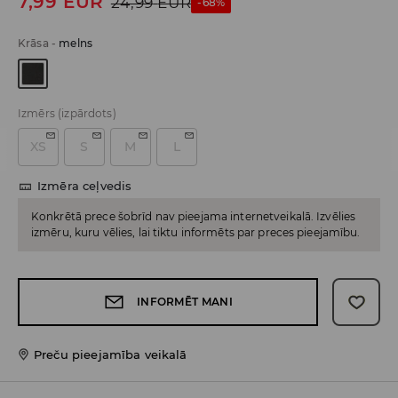
7,99
EUR
24,99
EUR
-68%
Krāsa
-
melns
Izmērs
(izpārdots)
XS
S
M
L
Izmēra ceļvedis
Konkrētā prece šobrīd nav pieejama internetveikalā. Izvēlies
izmēru, kuru vēlies, lai tiktu informēts par preces pieejamību.
INFORMĒT MANI
Preču pieejamība veikalā