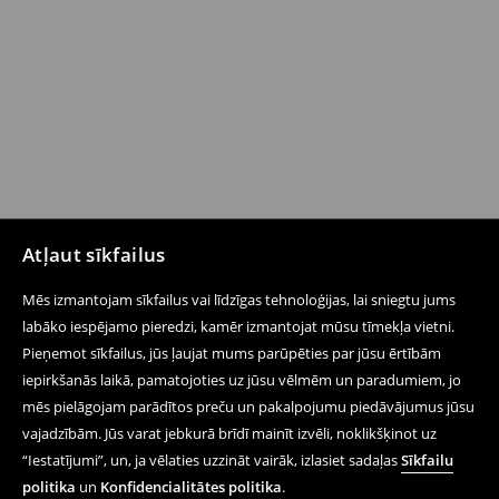
Atļaut sīkfailus
Mēs izmantojam sīkfailus vai līdzīgas tehnoloģijas, lai sniegtu jums
labāko iespējamo pieredzi, kamēr izmantojat mūsu tīmekļa vietni.
Pieņemot sīkfailus, jūs ļaujat mums parūpēties par jūsu ērtībām
iepirkšanās laikā, pamatojoties uz jūsu vēlmēm un paradumiem, jo
mēs pielāgojam parādītos preču un pakalpojumu piedāvājumus jūsu
vajadzībām. Jūs varat jebkurā brīdī mainīt izvēli, noklikšķinot uz
“Iestatījumi”, un, ja vēlaties uzzināt vairāk, izlasiet sadaļas
Sīkfailu
politika
un
Konfidencialitātes politika
.