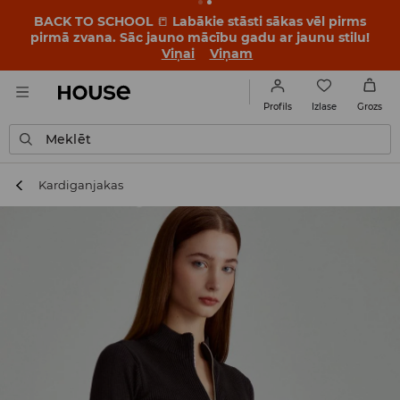
BACK TO SCHOOL
📒
Labākie stāsti sākas vēl pirms
pirmā zvana. Sāc jauno mācību gadu ar jaunu stilu!
Viņai
Viņam
Izlase
Profils
Grozs
Meklēt
Kardiganjakas