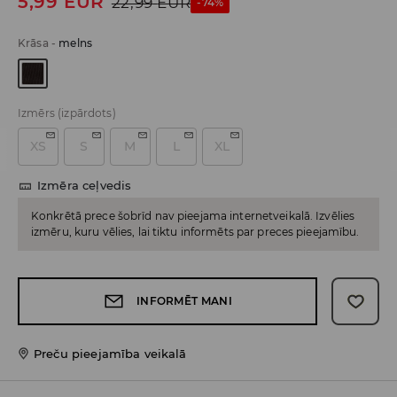
5,99
EUR
22,99
EUR
-74%
Krāsa
-
melns
Izmērs
(izpārdots)
XS
S
M
L
XL
Izmēra ceļvedis
Konkrētā prece šobrīd nav pieejama internetveikalā. Izvēlies
izmēru, kuru vēlies, lai tiktu informēts par preces pieejamību.
INFORMĒT MANI
Preču pieejamība veikalā