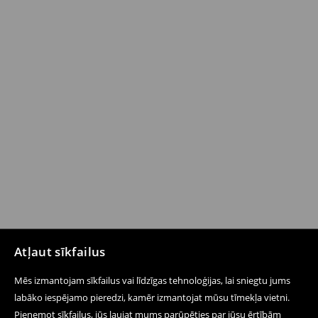
Atļaut sīkfailus
Mēs izmantojam sīkfailus vai līdzīgas tehnoloģijas, lai sniegtu jums
labāko iespējamo pieredzi, kamēr izmantojat mūsu tīmekļa vietni.
Pieņemot sīkfailus, jūs ļaujat mums parūpēties par jūsu ērtībām