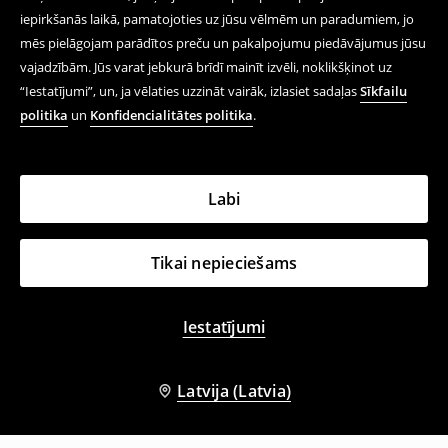
iepirkšanās laikā, pamatojoties uz jūsu vēlmēm un paradumiem, jo
mēs pielāgojam parādītos preču un pakalpojumu piedāvājumus jūsu
vajadzībām. Jūs varat jebkurā brīdī mainīt izvēli, noklikšķinot uz
“Iestatījumi”, un, ja vēlaties uzzināt vairāk, izlasiet sadaļas
Sīkfailu
politika
un
Konfidencialitātes politika
.
Labi
Tikai nepieciešams
Iestatījumi
Latvija (Latvia)