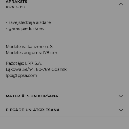
APRAKSTS
167AB-99X
rāvējslēdzēja aizdare
garas piedurknes
Modele valkā izmēru: S
Modeles augums: 178 cm
Ražotājs
:
LPP S.A.
Łąkowa 39/44, 80-769 Gdańsk
lpp@lppsa.com
MATERIĀLS UN KOPŠANA
PIEGĀDE UN ATGRIEŠANA
Materiāls I
:
98% KOKVILNA, 2% ELASTĀNS
MAZGĀT AUTOMĀTISKAJĀ VEĻAS MAZGĀŠANAS MAŠĪNĀ
Piegādes politika
MAX. TEMP. 30° C – VIEGLS MAZGĀŠANAS REŽĪMS