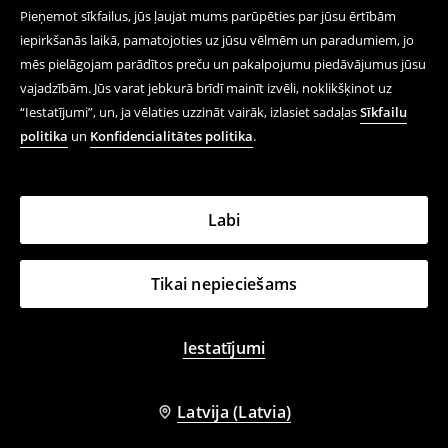
Pieņemot sīkfailus, jūs ļaujat mums parūpēties par jūsu ērtībām
iepirkšanās laikā, pamatojoties uz jūsu vēlmēm un paradumiem, jo
mēs pielāgojam parādītos preču un pakalpojumu piedāvājumus jūsu
vajadzībām. Jūs varat jebkurā brīdī mainīt izvēli, noklikšķinot uz
“Iestatījumi”, un, ja vēlaties uzzināt vairāk, izlasiet sadaļas
Sīkfailu
politika
un
Konfidencialitātes politika
.
Labi
Tikai nepieciešams
Iestatījumi
Latvija (Latvia)