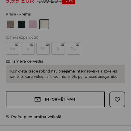
5,99
EUR
19,99
EUR
-70%
Krāsa
-
krēms
Izmērs
(izpārdots)
XS
S
M
L
XL
Izmēra ceļvedis
Konkrētā prece šobrīd nav pieejama internetveikalā. Izvēlies
izmēru, kuru vēlies, lai tiktu informēts par preces pieejamību.
INFORMĒT MANI
Preču pieejamība veikalā