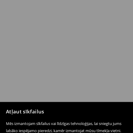
Atļaut sīkfailus
Mēs izmantojam sīkfailus vai līdzīgas tehnoloģijas, lai sniegtu jums
labāko iespējamo pieredzi, kamēr izmantojat mūsu tīmekļa vietni.