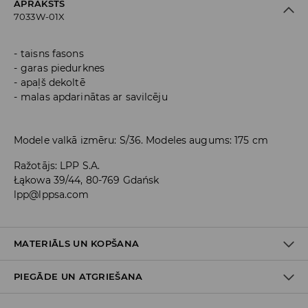
APRAKSTS
7033W-01X
taisns fasons
garas piedurknes
apaļš dekoltē
malas apdarinātas ar savilcēju
Modele valkā izmēru: S/36. Modeles augums: 175 cm
Ražotājs
:
LPP S.A.
Łąkowa 39/44, 80-769 Gdańsk
lpp@lppsa.com
MATERIĀLS UN KOPŠANA
PIEGĀDE UN ATGRIEŠANA
Materiāls I
:
100% POLIESTERIS
MAZGĀT AUTOMĀTISKAJĀ VEĻAS MAZGĀŠANAS MAŠĪNĀ