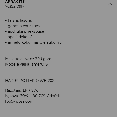
APRAKSTS
7635Z-09M
taisns fasons
garas piedurknes
apdruka priekšpusē
apaļš dekoltē
ar lielu kokvilnas piejaukumu
Materiāla svars: 240 gsm
Modele valkā izmēru: S
HARRY POTTER © WB 2022
Ražotājs
:
LPP S.A.
Łąkowa 39/44, 80-769 Gdańsk
lpp@lppsa.com