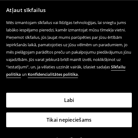
Atļaut sīkfailus
Mēs izmantojam sīkfailus vai līdzīgas tehnoloģijas, lai sniegtu jums
labāko iespējamo pieredzi, kamēr izmantojat mūsu tīmekļa vietni.
Pieņemot sīkfailus, jūs ļaujat mums parūpēties par jūsu ērtībām
iepirkšanās laikā, pamatojoties uz jūsu vēlmēm un paradumiem, jo
mēs pielāgojam parādītos preču un pakalpojumu piedāvājumus jūsu
vajadzībām. Jūs varat jebkurā brīdī mainīt izvēli, noklikšķinot uz
“Iestatījumi”, un, ja vēlaties uzzināt vairāk, izlasiet sadaļas
Sīkfailu
politika
un
Konfidencialitātes politika
.
Labi
Tikai nepieciešams