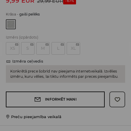
9,99
EUR
29,99
EUR
-67%
Krāsa
-
gaiši pelēks
Izmērs
(izpārdots)
XS
S
M
L
XL
Izmēra ceļvedis
Konkrētā prece šobrīd nav pieejama internetveikalā. Izvēlies
izmēru, kuru vēlies, lai tiktu informēts par preces pieejamību.
INFORMĒT MANI
Preču pieejamība veikalā