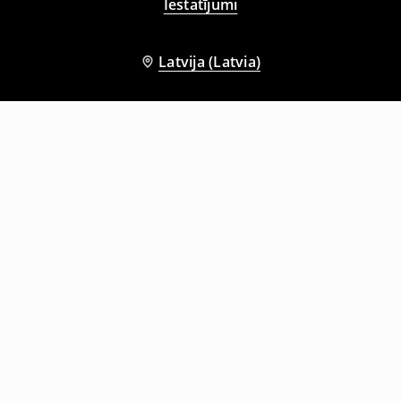
Iestatījumi
Latvija (Latvia)
Citi klienti izvēlējās arī