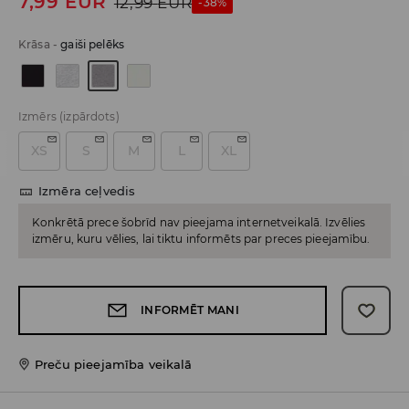
7,99
EUR
12,99
EUR
-38%
Krāsa
-
gaiši pelēks
Izmērs
(izpārdots)
XS
S
M
L
XL
Izmēra ceļvedis
Konkrētā prece šobrīd nav pieejama internetveikalā. Izvēlies
izmēru, kuru vēlies, lai tiktu informēts par preces pieejamību.
INFORMĒT MANI
Preču pieejamība veikalā