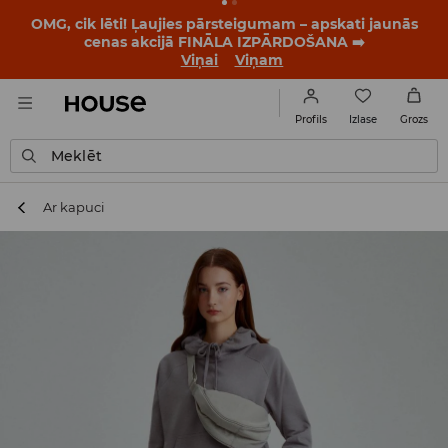
OMG, cik lēti! Ļaujies pārsteigumam – apskati jaunās
cenas akcijā FINĀLA IZPĀRDOŠANA ➡️
Viņai
Viņam
Izlase
Profils
Grozs
Meklēt
Ar kapuci