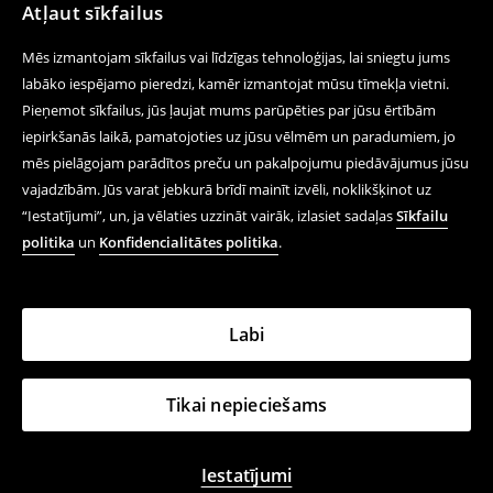
Atļaut sīkfailus
Mēs izmantojam sīkfailus vai līdzīgas tehnoloģijas, lai sniegtu jums
labāko iespējamo pieredzi, kamēr izmantojat mūsu tīmekļa vietni.
Pieņemot sīkfailus, jūs ļaujat mums parūpēties par jūsu ērtībām
iepirkšanās laikā, pamatojoties uz jūsu vēlmēm un paradumiem, jo
mēs pielāgojam parādītos preču un pakalpojumu piedāvājumus jūsu
vajadzībām. Jūs varat jebkurā brīdī mainīt izvēli, noklikšķinot uz
“Iestatījumi”, un, ja vēlaties uzzināt vairāk, izlasiet sadaļas
Sīkfailu
politika
un
Konfidencialitātes politika
.
Labi
Tikai nepieciešams
Iestatījumi