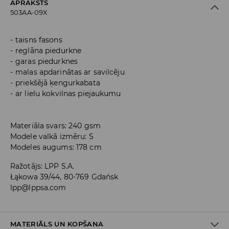
APRAKSTS
503AA-09X
taisns fasons
reglāna piedurkne
garas piedurknes
malas apdarinātas ar savilcēju
priekšējā ķengurkabata
ar lielu kokvilnas piejaukumu
Materiāla svars: 240 gsm
Modele valkā izmēru: S
Modeles augums: 178 cm
Ražotājs
:
LPP S.A.
Łąkowa 39/44, 80-769 Gdańsk
lpp@lppsa.com
MATERIĀLS UN KOPŠANA