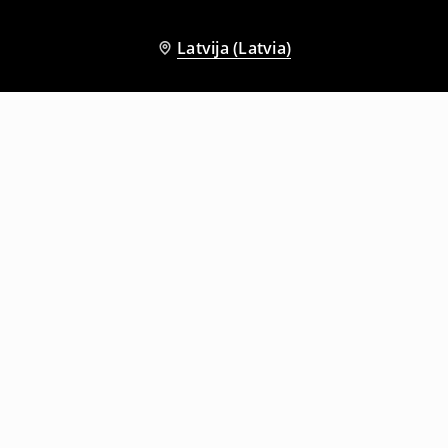
Latvija (Latvia)
Citi klienti izvēlējās arī
Džemperis ar kapuci un izšuvumu
Džemperis ar kapuci