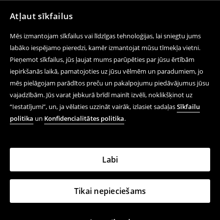
Atļaut sīkfailus
Mēs izmantojam sīkfailus vai līdzīgas tehnoloģijas, lai sniegtu jums
labāko iespējamo pieredzi, kamēr izmantojat mūsu tīmekļa vietni.
Pieņemot sīkfailus, jūs ļaujat mums parūpēties par jūsu ērtībām
iepirkšanās laikā, pamatojoties uz jūsu vēlmēm un paradumiem, jo
mēs pielāgojam parādītos preču un pakalpojumu piedāvājumus jūsu
vajadzībām. Jūs varat jebkurā brīdī mainīt izvēli, noklikšķinot uz
“Iestatījumi”, un, ja vēlaties uzzināt vairāk, izlasiet sadaļas
Sīkfailu
politika
un
Konfidencialitātes politika
.
Labi
Tikai nepieciešams