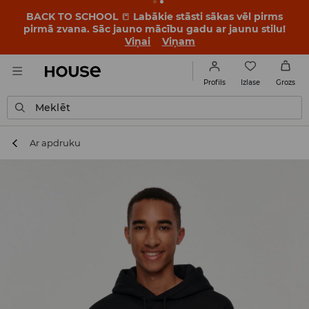
BACK TO SCHOOL
📒
Labākie stāsti sākas vēl pirms
pirmā zvana. Sāc jauno mācību gadu ar jaunu stilu!
Viņai
Viņam
Izlase
Profils
Grozs
Meklēt
Ar apdruku