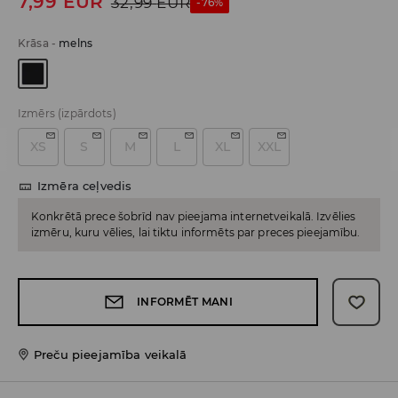
7,99
EUR
32,99
EUR
-76%
Krāsa
-
melns
Izmērs
(izpārdots)
XS
S
M
L
XL
XXL
Izmēra ceļvedis
Konkrētā prece šobrīd nav pieejama internetveikalā. Izvēlies
izmēru, kuru vēlies, lai tiktu informēts par preces pieejamību.
INFORMĒT MANI
Preču pieejamība veikalā