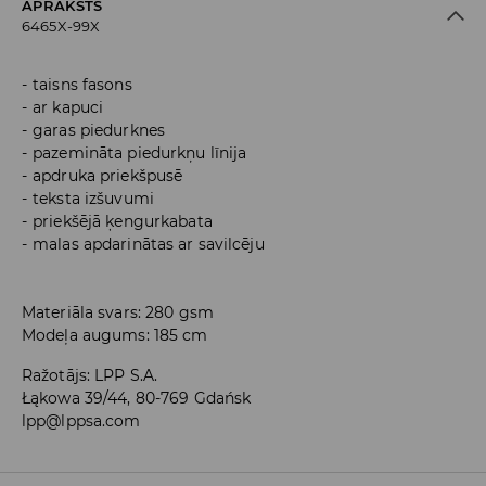
APRAKSTS
6465X-99X
taisns fasons
ar kapuci
garas piedurknes
pazemināta piedurkņu līnija
apdruka priekšpusē
teksta izšuvumi
priekšējā ķengurkabata
malas apdarinātas ar savilcēju
Materiāla svars: 280 gsm
Modeļa augums: 185 cm
Ražotājs
:
LPP S.A.
Łąkowa 39/44, 80-769 Gdańsk
lpp@lppsa.com