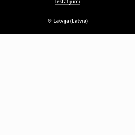
Iestatījumi
Latvija (Latvia)
Citi klienti izvēlējās arī