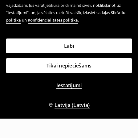
vajadzībām. Jūs varat jebkurā brīdī mainīt izvēli, noklikšķinot uz
“Iestatījumi”, un, ja vēlaties uzzināt vairāk, izlasiet sadaļas
Sīkfailu
politika
un
Konfidencialitātes politika
.
Labi
Tikai nepieciešams
Iestatījumi
Latvija (Latvia)