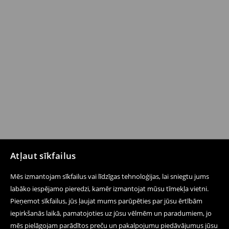
Atļaut sīkfailus
Mēs izmantojam sīkfailus vai līdzīgas tehnoloģijas, lai sniegtu jums
labāko iespējamo pieredzi, kamēr izmantojat mūsu tīmekļa vietni.
Pieņemot sīkfailus, jūs ļaujat mums parūpēties par jūsu ērtībām
iepirkšanās laikā, pamatojoties uz jūsu vēlmēm un paradumiem, jo
mēs pielāgojam parādītos preču un pakalpojumu piedāvājumus jūsu