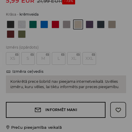
5,99
EUR
21,99
EUR
-73%
Krāsa
-
krēmveida
Izmērs
(izpārdots)
XS
S
M
L
XL
XXL
Izmēra ceļvedis
Konkrētā prece šobrīd nav pieejama internetveikalā. Izvēlies
izmēru, kuru vēlies, lai tiktu informēts par preces pieejamību.
INFORMĒT MANI
Preču pieejamība veikalā