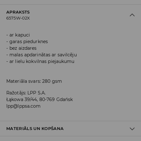
APRAKSTS
6575W-02X
ar kapuci
garas piedurknes
bez aizdares
malas apdarinātas ar savilcēju
ar lielu kokvilnas piejaukumu
Materiāla svars: 280 gsm
Ražotājs
:
LPP S.A.
Łąkowa 39/44, 80-769 Gdańsk
lpp@lppsa.com
MATERIĀLS UN KOPŠANA