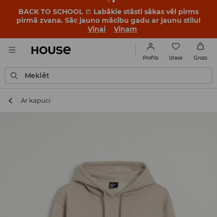
BACK TO SCHOOL
📒
Labākie stāsti sākas vēl pirms
pirmā zvana. Sāc jauno mācību gadu ar jaunu stilu!
Viņai
Viņam
Izlase
Profils
Grozs
Meklēt
Ar kapuci