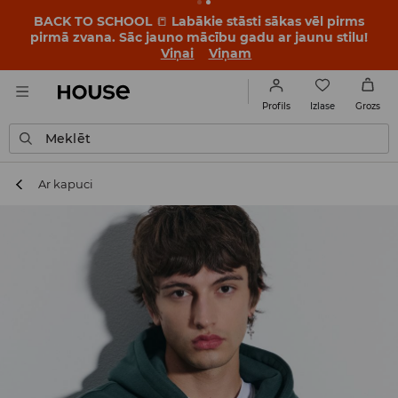
BACK TO SCHOOL
📒
Labākie stāsti sākas vēl pirms
pirmā zvana. Sāc jauno mācību gadu ar jaunu stilu!
Viņai
Viņam
Izlase
Profils
Grozs
Meklēt
Ar kapuci