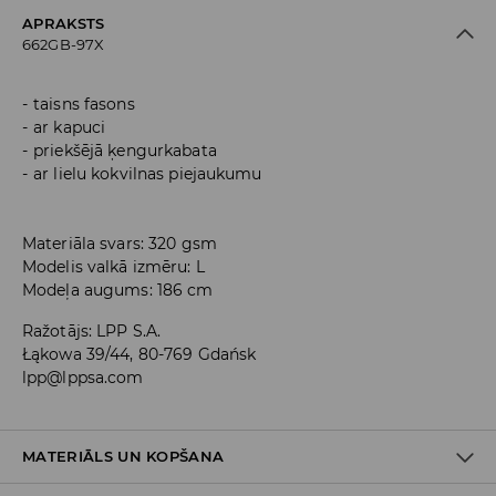
APRAKSTS
662GB-97X
taisns fasons
ar kapuci
priekšējā ķengurkabata
ar lielu kokvilnas piejaukumu
Materiāla svars: 320 gsm
Modelis valkā izmēru: L
Modeļa augums: 186 cm
Ražotājs
:
LPP S.A.
Łąkowa 39/44, 80-769 Gdańsk
lpp@lppsa.com
MATERIĀLS UN KOPŠANA