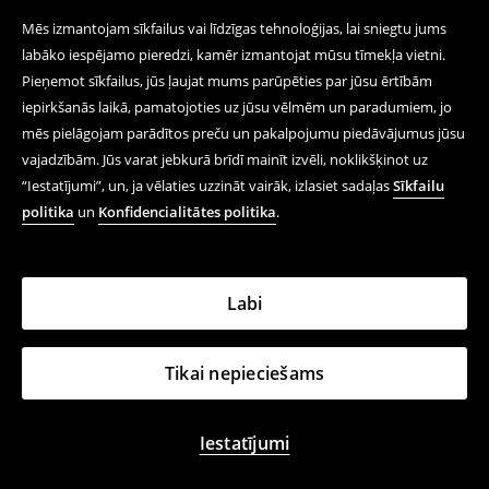
Mēs izmantojam sīkfailus vai līdzīgas tehnoloģijas, lai sniegtu jums
labāko iespējamo pieredzi, kamēr izmantojat mūsu tīmekļa vietni.
Pieņemot sīkfailus, jūs ļaujat mums parūpēties par jūsu ērtībām
iepirkšanās laikā, pamatojoties uz jūsu vēlmēm un paradumiem, jo
mēs pielāgojam parādītos preču un pakalpojumu piedāvājumus jūsu
vajadzībām. Jūs varat jebkurā brīdī mainīt izvēli, noklikšķinot uz
“Iestatījumi”, un, ja vēlaties uzzināt vairāk, izlasiet sadaļas
Sīkfailu
politika
un
Konfidencialitātes politika
.
Labi
Tikai nepieciešams
Iestatījumi