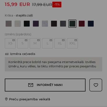
15,99
EUR
17,99
EUR
-11%
Krāsa
-
stepēts zaļš
Izmērs
(izpārdots)
XS
S
M
L
XL
XXL
Izmēra ceļvedis
Konkrētā prece šobrīd nav pieejama internetveikalā. Izvēlies
izmēru, kuru vēlies, lai tiktu informēts par preces pieejamību.
INFORMĒT MANI
Preču pieejamība veikalā