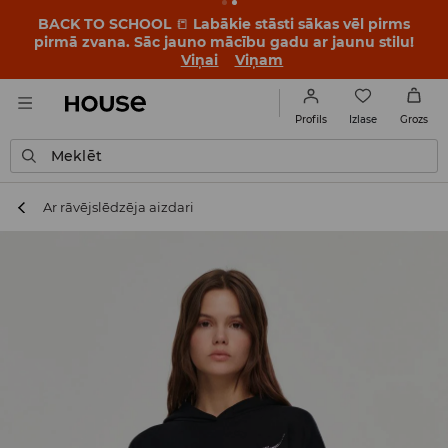
BACK TO SCHOOL
📒
Labākie stāsti sākas vēl pirms
pirmā zvana. Sāc jauno mācību gadu ar jaunu stilu!
Viņai
Viņam
Izlase
Profils
Grozs
Meklēt
Ar rāvējslēdzēja aizdari