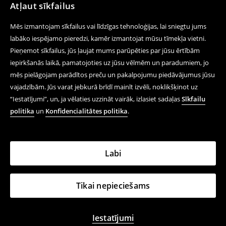
Atļaut sīkfailus
Mēs izmantojam sīkfailus vai līdzīgas tehnoloģijas, lai sniegtu jums
labāko iespējamo pieredzi, kamēr izmantojat mūsu tīmekļa vietni.
Pieņemot sīkfailus, jūs ļaujat mums parūpēties par jūsu ērtībām
iepirkšanās laikā, pamatojoties uz jūsu vēlmēm un paradumiem, jo
mēs pielāgojam parādītos preču un pakalpojumu piedāvājumus jūsu
vajadzībām. Jūs varat jebkurā brīdī mainīt izvēli, noklikšķinot uz
“Iestatījumi”, un, ja vēlaties uzzināt vairāk, izlasiet sadaļas
Sīkfailu
politika
un
Konfidencialitātes politika
.
Labi
Tikai nepieciešams
Iestatījumi