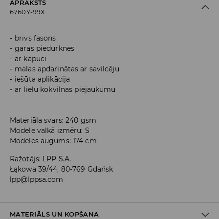
APRAKSTS
6760Y-99X
brīvs fasons
garas piedurknes
ar kapuci
malas apdarinātas ar savilcēju
iešūta aplikācija
ar lielu kokvilnas piejaukumu
Materiāla svars: 240 gsm
Modele valkā izmēru: S
Modeles augums: 174 cm
Ražotājs
:
LPP S.A.
Łąkowa 39/44, 80-769 Gdańsk
lpp@lppsa.com
MATERIĀLS UN KOPŠANA