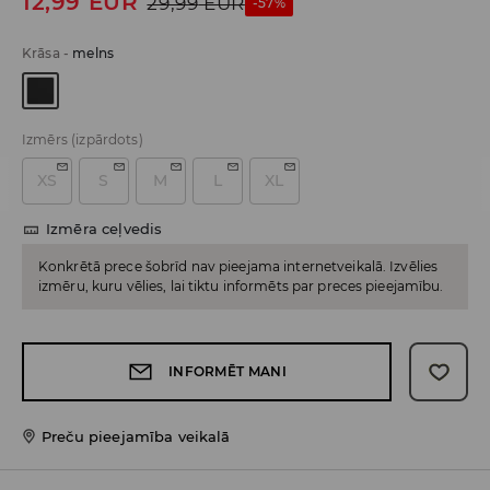
12,99
EUR
29,99
EUR
-57%
Krāsa
-
melns
Izmērs
(izpārdots)
XS
S
M
L
XL
Izmēra ceļvedis
Konkrētā prece šobrīd nav pieejama internetveikalā. Izvēlies
izmēru, kuru vēlies, lai tiktu informēts par preces pieejamību.
INFORMĒT MANI
Preču pieejamība veikalā