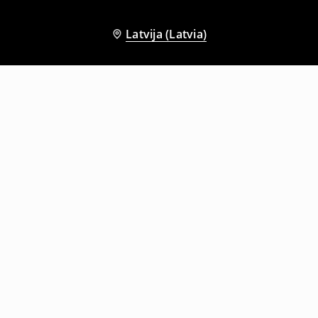
Latvija (Latvia)
Citi klienti izvēlējās arī
Džinsi ar platām starām
Džinsi high waist skinny