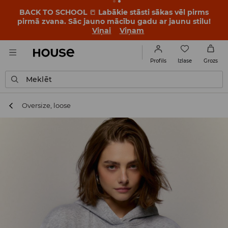
BACK TO SCHOOL
📒
Labākie stāsti sākas vēl pirms
pirmā zvana. Sāc jauno mācību gadu ar jaunu stilu!
Viņai
Viņam
Izlase
Profils
Grozs
Meklēt
Oversize, loose