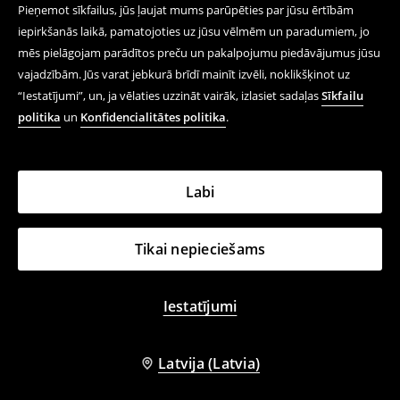
Pieņemot sīkfailus, jūs ļaujat mums parūpēties par jūsu ērtībām
iepirkšanās laikā, pamatojoties uz jūsu vēlmēm un paradumiem, jo
mēs pielāgojam parādītos preču un pakalpojumu piedāvājumus jūsu
vajadzībām. Jūs varat jebkurā brīdī mainīt izvēli, noklikšķinot uz
“Iestatījumi”, un, ja vēlaties uzzināt vairāk, izlasiet sadaļas
Sīkfailu
politika
un
Konfidencialitātes politika
.
Labi
Tikai nepieciešams
Iestatījumi
Latvija (Latvia)