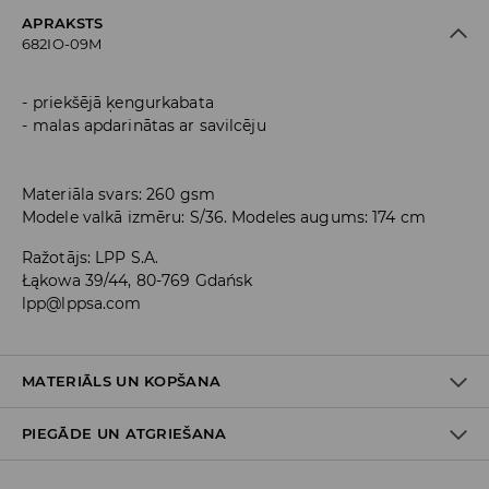
APRAKSTS
682IO-09M
priekšējā ķengurkabata
malas apdarinātas ar savilcēju
Materiāla svars: 260 gsm
Modele valkā izmēru: S/36. Modeles augums: 174 cm
Ražotājs
:
LPP S.A.
Łąkowa 39/44, 80-769 Gdańsk
lpp@lppsa.com
MATERIĀLS UN KOPŠANA
PIEGĀDE UN ATGRIEŠANA
PIRMAIS MATERIĀLS
:
60% KOKVILNA, 40% POLIESTERIS
GLUDINĀT AR KREISO PUSI UZ ĀRU