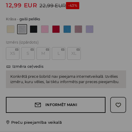
12,99
EUR
22,99
EUR
-43%
Krāsa
-
gaiši pelēks
Izmērs
(izpārdots)
XS
S
M
L
XL
Izmēra ceļvedis
Konkrētā prece šobrīd nav pieejama internetveikalā. Izvēlies
izmēru, kuru vēlies, lai tiktu informēts par preces pieejamību.
INFORMĒT MANI
Preču pieejamība veikalā