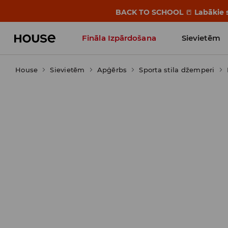
BACK TO SCHOOL
📒
Labākie s
Fināla Izpārdošana
Sievietēm
House
Sievietēm
Influencers' Faves
Apģērbs
Sporta stila džemperi