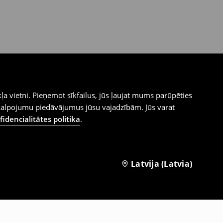
ļa vietni. Pieņemot sīkfailus, jūs ļaujat mums parūpēties
kalpojumu piedāvājumus jūsu vajadzībām. Jūs varat
idencialitātes politika
.
Latvija (Latvia)