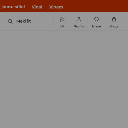
jaunu stilu!
Viņai
Viņam
Meklēt
LV
Profils
Izlase
Grozs