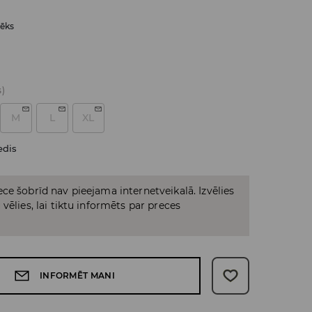
lēks
s)
M
L
XL
edis
ce šobrīd nav pieejama internetveikalā. Izvēlies
vēlies, lai tiktu informēts par preces
INFORMĒT MANI