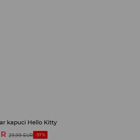
r kapuci Hello Kitty
UR
-57%
29,99
EUR