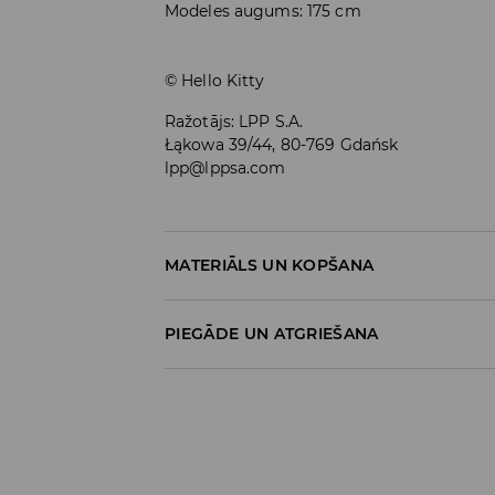
Modeles augums: 175 cm
© Hello Kitty
Ražotājs
:
LPP S.A.
Łąkowa 39/44, 80-769 Gdańsk
lpp@lppsa.com
MATERIĀLS UN KOPŠANA
Materiāls I
:
60% KOKVILNA, 40% POLIESTERIS
PIEGĀDE UN ATGRIEŠANA
MAZGĀT AUTOMĀTISKAJĀ VEĻAS MAZGĀŠA
Piegādes politika
VIEGLS MAZGĀŠANAS REŽĪMS
NEBALINĀT
Piegāde veikalā: BEZMAKSAS
Piegāde uz DPD savākšanas punktiem: 3,9
NEŽĀVĒT VEĻAS ŽĀVĒTĀJĀ
Kurjers DPD (
maksājums tiešsaistē
): 5,9