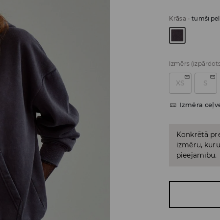
Krāsa
-
tumši pe
Izmērs
(izpārdot
XS
S
Izmēra ceļv
Konkrētā pre
izmēru, kuru 
pieejamību.