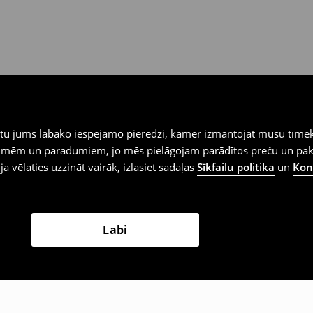
iegtu jums labāko iespējamo pieredzi, kamēr izmantojat mūsu tīmek
 vēlmēm un paradumiem, jo mēs pielāgojam parādītos preču un pa
 ja vēlaties uzzināt vairāk, izlasiet sadaļas
Sīkfailu politika
un
Konf
Labi