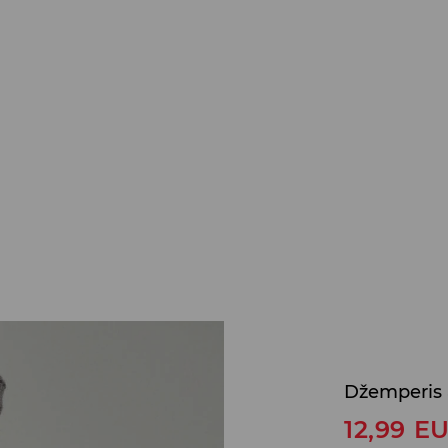
Džemperis a
12,99
E