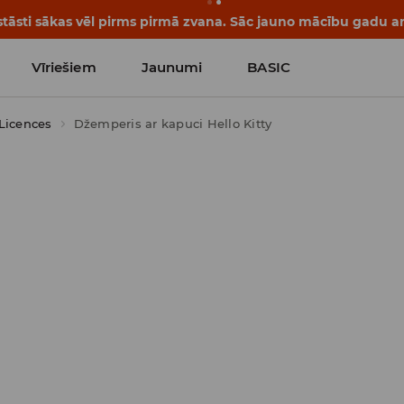
tāsti sākas vēl pirms pirmā zvana. Sāc jauno mācību gadu ar 
Vīriešiem
Jaunumi
BASIC
Licences
Džemperis ar kapuci Hello Kitty