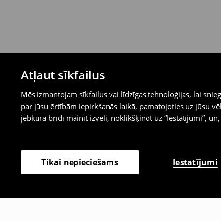
Atļaut sīkfailus
Mēs izmantojam sīkfailus vai līdzīgas tehnoloģijas, lai sn
par jūsu ērtībām iepirkšanās laikā, pamatojoties uz jūsu
jebkurā brīdī mainīt izvēli, noklikšķinot uz “Iestatījumi”, un,
Iestatījumi
Tikai nepieciešams