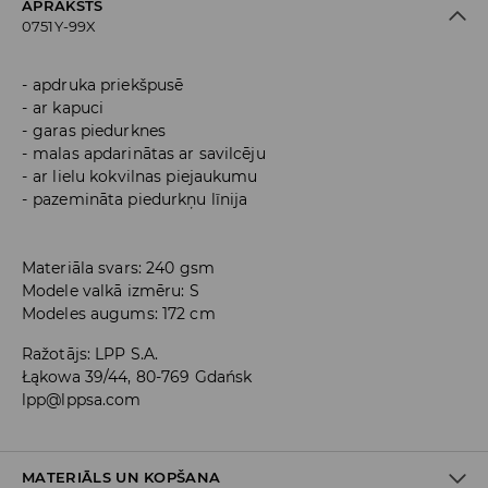
APRAKSTS
0751Y-99X
apdruka priekšpusē
ar kapuci
garas piedurknes
malas apdarinātas ar savilcēju
ar lielu kokvilnas piejaukumu
pazemināta piedurkņu līnija
Materiāla svars: 240 gsm
Modele valkā izmēru: S
Modeles augums: 172 cm
Ražotājs
:
LPP S.A.
Łąkowa 39/44, 80-769 Gdańsk
lpp@lppsa.com
MATERIĀLS UN KOPŠANA