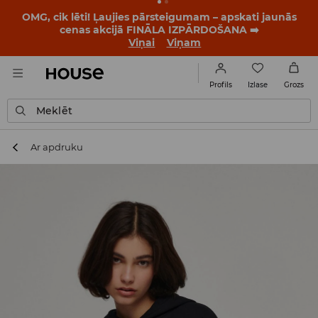
BACK TO SCHOOL
📒
Labākie stāsti sākas vēl pirms
pirmā zvana. Sāc jauno mācību gadu ar jaunu stilu!
Viņai
Viņam
Izlase
Profils
Grozs
Meklēt
Ar apdruku