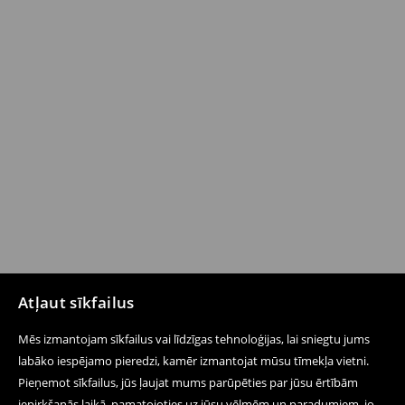
Atļaut sīkfailus
Mēs izmantojam sīkfailus vai līdzīgas tehnoloģijas, lai sniegtu jums
labāko iespējamo pieredzi, kamēr izmantojat mūsu tīmekļa vietni.
Pieņemot sīkfailus, jūs ļaujat mums parūpēties par jūsu ērtībām
iepirkšanās laikā, pamatojoties uz jūsu vēlmēm un paradumiem, jo