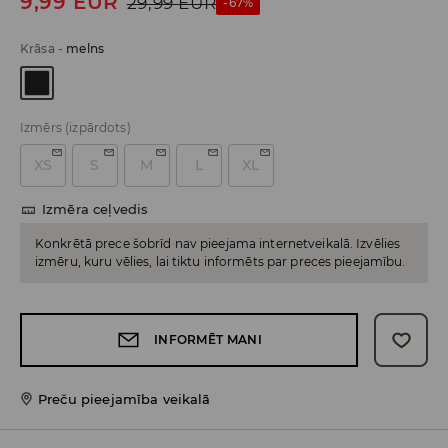
9,99
EUR
29,99
EUR
-67%
Krāsa
-
melns
Izmērs
(izpārdots)
XS
S
M
L
XL
Izmēra ceļvedis
Konkrētā prece šobrīd nav pieejama internetveikalā. Izvēlies
izmēru, kuru vēlies, lai tiktu informēts par preces pieejamību.
INFORMĒT MANI
Preču pieejamība veikalā