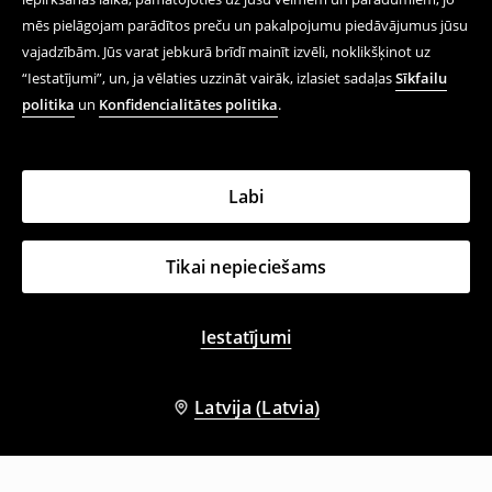
mēs pielāgojam parādītos preču un pakalpojumu piedāvājumus jūsu
vajadzībām. Jūs varat jebkurā brīdī mainīt izvēli, noklikšķinot uz
“Iestatījumi”, un, ja vēlaties uzzināt vairāk, izlasiet sadaļas
Sīkfailu
politika
un
Konfidencialitātes politika
.
Labi
Tikai nepieciešams
Iestatījumi
Latvija (Latvia)