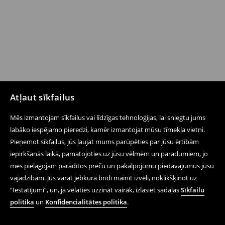
Atļaut sīkfailus
Mēs izmantojam sīkfailus vai līdzīgas tehnoloģijas, lai sniegtu jums
labāko iespējamo pieredzi, kamēr izmantojat mūsu tīmekļa vietni.
Pieņemot sīkfailus, jūs ļaujat mums parūpēties par jūsu ērtībām
iepirkšanās laikā, pamatojoties uz jūsu vēlmēm un paradumiem, jo
mēs pielāgojam parādītos preču un pakalpojumu piedāvājumus jūsu
vajadzībām. Jūs varat jebkurā brīdī mainīt izvēli, noklikšķinot uz
“Iestatījumi”, un, ja vēlaties uzzināt vairāk, izlasiet sadaļas
Sīkfailu
politika
un
Konfidencialitātes politika
.