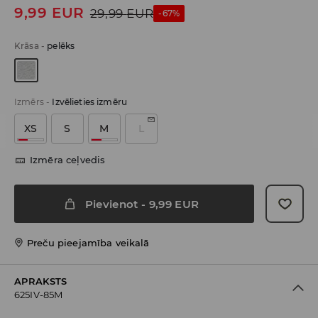
9,99
EUR
29,99
EUR
-67%
Krāsa
-
pelēks
Izmērs
-
Izvēlieties izmēru
XS
S
M
L
Izmēra ceļvedis
Pievienot
-
9,99
EUR
Preču pieejamība veikalā
APRAKSTS
625IV-85M