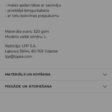
malas apdarinātas ar savilcēju
priekšējā ķengurkabata
ar lielu kokvilnas piejaukumu
Materiāla svars: 320 gsm
Modelis valkā izmēru: L
Ražotājs
:
LPP S.A.
Łąkowa 39/44, 80-769 Gdańsk
lpp@lppsa.com
MATERIĀLS UN KOPŠANA
PIEGĀDE UN ATGRIEŠANA
60% KOKVILNA, 40% POLIESTERIS
Piegādes politika
Piegāde veikalā: BEZMAKSAS