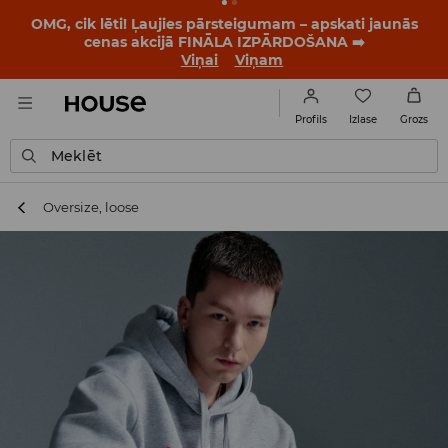
OMG, cik lēti! Ļaujies pārsteigumam – apskati jaunās
cenas akcijā FINĀLA IZPĀRDOŠANA ➡️
Viņai
Viņam
Izlase
Profils
Grozs
Meklēt
Oversize, loose