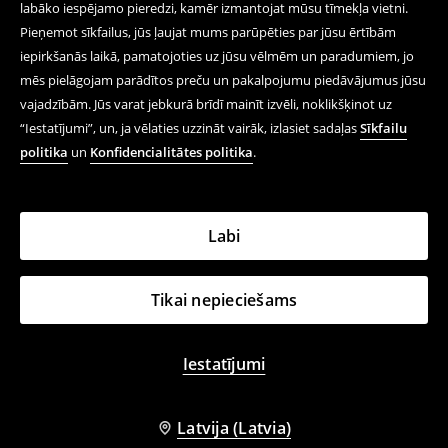
labāko iespējamo pieredzi, kamēr izmantojat mūsu tīmekļa vietni.
Pieņemot sīkfailus, jūs ļaujat mums parūpēties par jūsu ērtībām
iepirkšanās laikā, pamatojoties uz jūsu vēlmēm un paradumiem, jo
mēs pielāgojam parādītos preču un pakalpojumu piedāvājumus jūsu
vajadzībām. Jūs varat jebkurā brīdī mainīt izvēli, noklikšķinot uz
“Iestatījumi”, un, ja vēlaties uzzināt vairāk, izlasiet sadaļas
Sīkfailu
politika
un
Konfidencialitātes politika
.
Labi
Tikai nepieciešams
Iestatījumi
Latvija (Latvia)