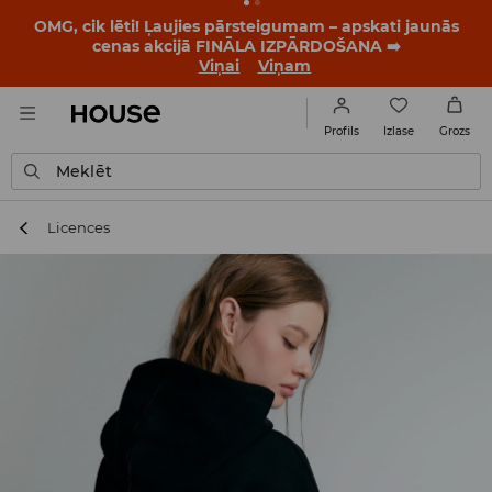
BACK TO SCHOOL
📒
Labākie stāsti sākas vēl pirms
pirmā zvana. Sāc jauno mācību gadu ar jaunu stilu!
Viņai
Viņam
Izlase
Profils
Grozs
Meklēt
Licences