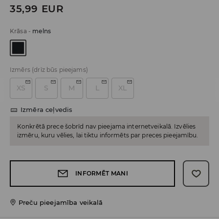
35,99
EUR
Krāsa
-
melns
Izmērs
(drīz būs pieejams)
XS
S
M
L
XL
Izmēra ceļvedis
Konkrētā prece šobrīd nav pieejama internetveikalā. Izvēlies
izmēru, kuru vēlies, lai tiktu informēts par preces pieejamību.
INFORMĒT MANI
Preču pieejamība veikalā