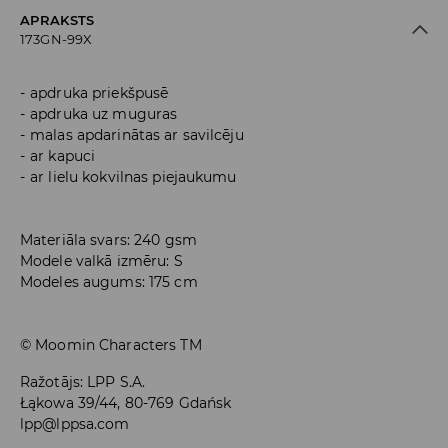
APRAKSTS
173GN-99X
apdruka priekšpusē
apdruka uz muguras
malas apdarinātas ar savilcēju
ar kapuci
ar lielu kokvilnas piejaukumu
Materiāla svars: 240 gsm
Modele valkā izmēru: S
Modeles augums: 175 cm
© Moomin Characters TM
Ražotājs
:
LPP S.A.
Łąkowa 39/44, 80-769 Gdańsk
lpp@lppsa.com