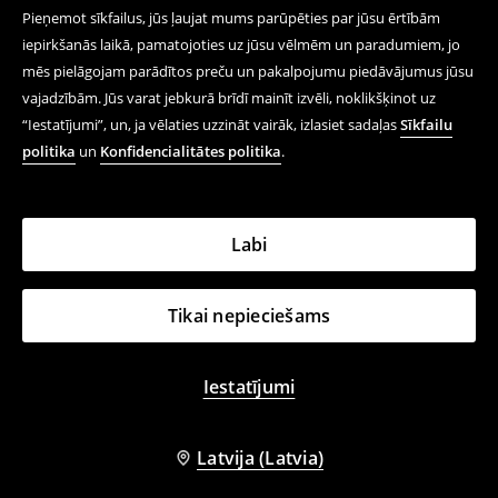
Pieņemot sīkfailus, jūs ļaujat mums parūpēties par jūsu ērtībām
iepirkšanās laikā, pamatojoties uz jūsu vēlmēm un paradumiem, jo
mēs pielāgojam parādītos preču un pakalpojumu piedāvājumus jūsu
vajadzībām. Jūs varat jebkurā brīdī mainīt izvēli, noklikšķinot uz
“Iestatījumi”, un, ja vēlaties uzzināt vairāk, izlasiet sadaļas
Sīkfailu
politika
un
Konfidencialitātes politika
.
Labi
Tikai nepieciešams
Iestatījumi
Latvija (Latvia)