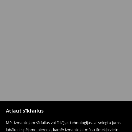
Atļaut sīkfailus
Mēs izmantojam sīkfailus vai līdzīgas tehnoloģijas, lai sniegtu jums
labāko iespējamo pieredzi, kamēr izmantojat mūsu tīmekļa vietni.