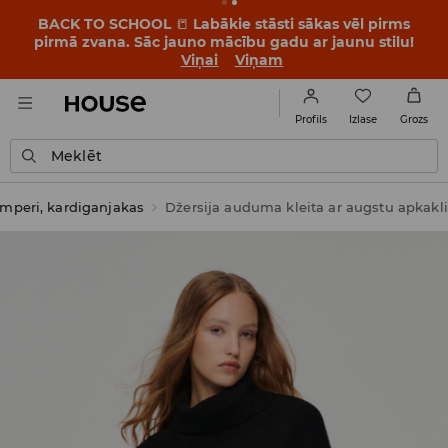
BACK TO SCHOOL
📒
Labākie stāsti sākas vēl pirms
pirmā zvana. Sāc jauno mācību gadu ar jaunu stilu!
Viņai
Viņam
Izlase
Profils
Grozs
Meklēt
mperi, kardiganjakas
Džersija auduma kleita ar augstu apkakli