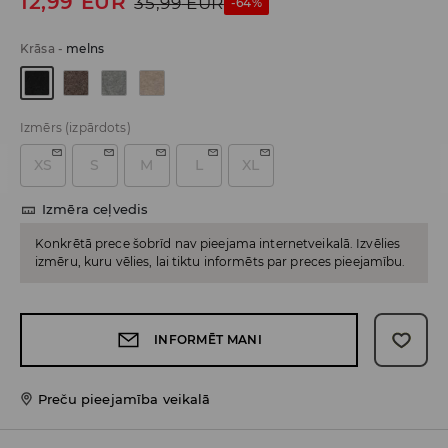
12,99
EUR
35,99
EUR
-64%
Krāsa
-
melns
Izmērs
(izpārdots)
XS
S
M
L
XL
Izmēra ceļvedis
Konkrētā prece šobrīd nav pieejama internetveikalā. Izvēlies
izmēru, kuru vēlies, lai tiktu informēts par preces pieejamību.
INFORMĒT MANI
Preču pieejamība veikalā