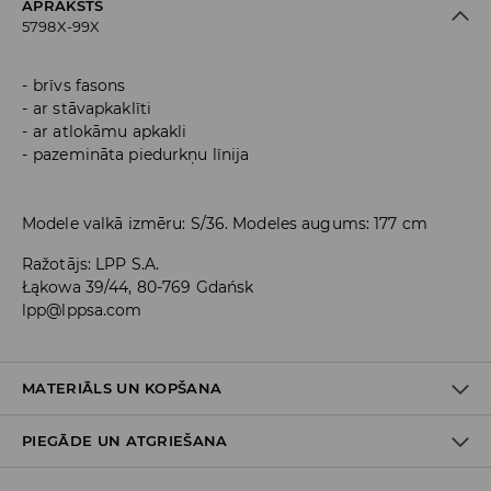
APRAKSTS
5798X-99X
brīvs fasons
ar stāvapkaklīti
ar atlokāmu apkakli
pazemināta piedurkņu līnija
Modele valkā izmēru: S/36. Modeles augums: 177 cm
Ražotājs
:
LPP S.A.
Łąkowa 39/44, 80-769 Gdańsk
lpp@lppsa.com
MATERIĀLS UN KOPŠANA
PIEGĀDE UN ATGRIEŠANA
Materiāls I
:
60% AKRILS, 30% POLIAMĪDS, 8% VILNA, 2% ELASTĀNS
MAZGĀT AUTOMĀTISKAJĀ VEĻAS MAZGĀŠANAS MAŠĪNĀ