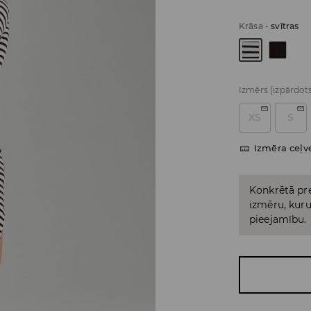
Krāsa
-
svītras
Izmērs
(izpārdot
XS
S
Izmēra ceļv
Konkrētā pre
izmēru, kuru 
pieejamību.