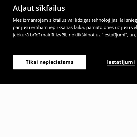
Atļaut sīkfailus
Mēs izmantojam sīkfailus vai līdzīgas tehnoloģijas, lai sn
par jūsu ērtībām iepirkšanās laikā, pamatojoties uz jūsu
jebkurā brīdī mainīt izvēli, noklikšķinot uz “Iestatījumi”, un,
Iestatījumi
Tikai nepieciešams