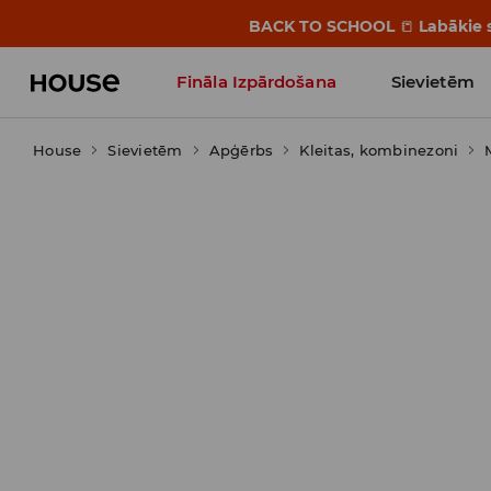
BACK TO SCHOOL
📒
Labākie s
Fināla Izpārdošana
Sievietēm
House
Sievietēm
Influencers' Faves
Apģērbs
Kleitas, kombinezoni