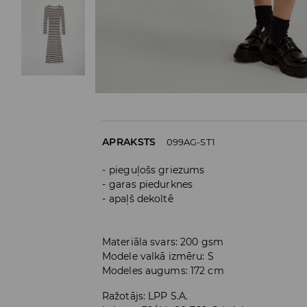
APRAKSTS
099AG-ST1
pieguļošs griezums
garas piedurknes
apaļš dekoltē
Materiāla svars: 200 gsm
Modele valkā izmēru: S
Modeles augums: 172 cm
Ražotājs
:
LPP S.A.