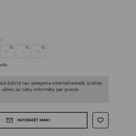
s)
M
L
XL
edis
ce šobrīd nav pieejama internetveikalā. Izvēlies
vēlies, lai tiktu informēts par preces
INFORMĒT MANI