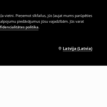
ļa vietni. Pieņemot sīkfailus, jūs ļaujat mums parūpēties
kalpojumu piedāvājumus jūsu vajadzībām. Jūs varat
idencialitātes politika
.
Latvija (Latvia)