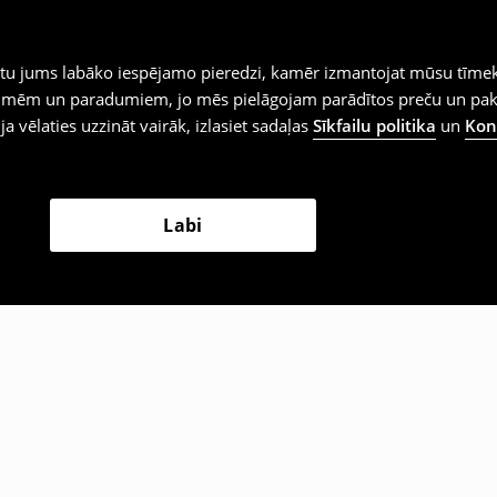
iegtu jums labāko iespējamo pieredzi, kamēr izmantojat mūsu tīmek
 vēlmēm un paradumiem, jo mēs pielāgojam parādītos preču un pa
 ja vēlaties uzzināt vairāk, izlasiet sadaļas
Sīkfailu politika
un
Konf
Labi