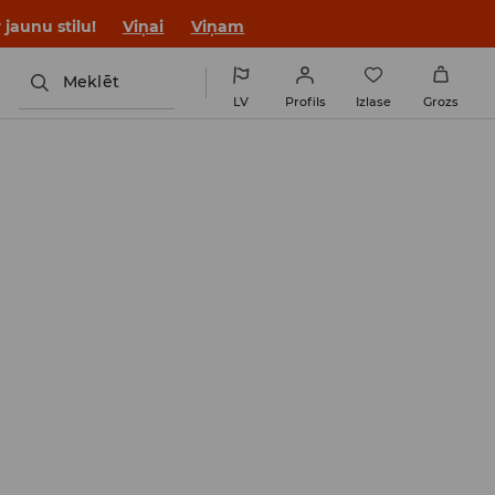
jaunu stilu!
Viņai
Viņam
Meklēt
LV
Profils
Izlase
Grozs