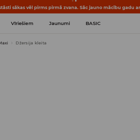
tāsti sākas vēl pirms pirmā zvana. Sāc jauno mācību gadu ar 
Vīriešiem
Jaunumi
BASIC
Maxi
Džersija kleita