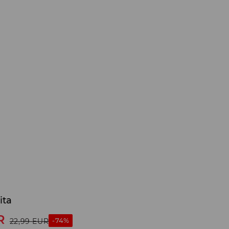
ita
R
-74%
22,99
EUR