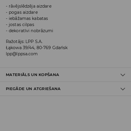
rāvējslēdzēja aizdare
pogas aizdare
iebāžamas kabatas
jostas cilpas
dekoratīvi nobrāzumi
Ražotājs
:
LPP S.A.
Łąkowa 39/44, 80-769 Gdańsk
lpp@lppsa.com
MATERIĀLS UN KOPŠANA
PIEGĀDE UN ATGRIEŠANA
PIRMAIS MATERIĀLS
:
99% KOKVILNA, 1% ELASTĀNS
Piegādes politika
Piegāde veikalā: BEZMAKSAS
Piegāde uz DPD savākšanas punktiem: 3,99 EUR
(ieskaitot PVN)