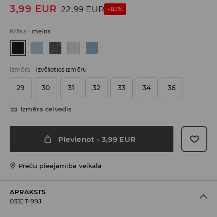
3,99
EUR
22,99
EUR
-83%
Krāsa
-
melns
Izmērs
-
Izvēlieties izmēru
29
30
31
32
33
34
36
Izmēra ceļvedis
Pievienot
-
3,99
EUR
Preču pieejamība veikalā
APRAKSTS
033JT-99J