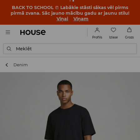
BACK TO SCHOOL
📒
Labākie stāsti sākas vēl pirms
pirmā zvana. Sāc jauno mācību gadu ar jaunu stilu!
Viņai
Viņam
Izlase
Profils
Grozs
Meklēt
Denim