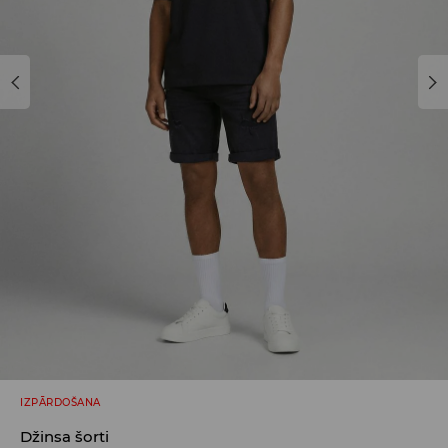
IZPĀRDOŠANA
Džinsa šorti