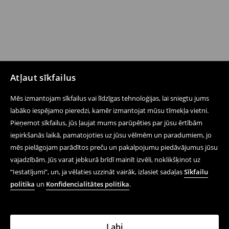
Atļaut sīkfailus
Mēs izmantojam sīkfailus vai līdzīgas tehnoloģijas, lai sniegtu jums
labāko iespējamo pieredzi, kamēr izmantojat mūsu tīmekļa vietni.
Pieņemot sīkfailus, jūs ļaujat mums parūpēties par jūsu ērtībām
iepirkšanās laikā, pamatojoties uz jūsu vēlmēm un paradumiem, jo
mēs pielāgojam parādītos preču un pakalpojumu piedāvājumus jūsu
vajadzībām. Jūs varat jebkurā brīdī mainīt izvēli, noklikšķinot uz
“Iestatījumi”, un, ja vēlaties uzzināt vairāk, izlasiet sadaļas
Sīkfailu
politika
un
Konfidencialitātes politika
.
Labi