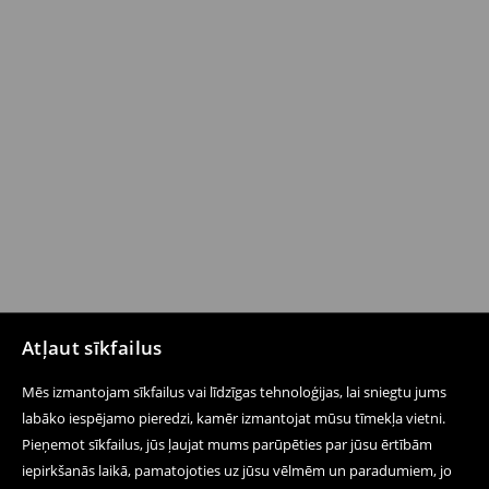
Atļaut sīkfailus
Mēs izmantojam sīkfailus vai līdzīgas tehnoloģijas, lai sniegtu jums
labāko iespējamo pieredzi, kamēr izmantojat mūsu tīmekļa vietni.
Pieņemot sīkfailus, jūs ļaujat mums parūpēties par jūsu ērtībām
iepirkšanās laikā, pamatojoties uz jūsu vēlmēm un paradumiem, jo