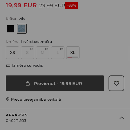
19,99
EUR
29,99
EUR
-33%
Krāsa
-
zils
Izmērs
-
Izvēlieties izmēru
XS
S
M
L
XL
Izmēra ceļvedis
Pievienot
-
19,99
EUR
Preču pieejamība veikalā
APRAKSTS
040JT-50J