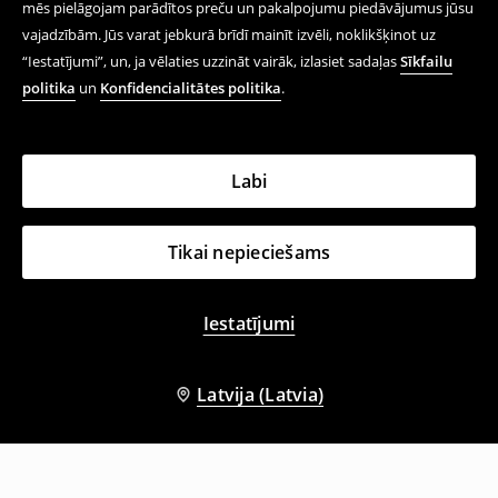
mēs pielāgojam parādītos preču un pakalpojumu piedāvājumus jūsu
vajadzībām. Jūs varat jebkurā brīdī mainīt izvēli, noklikšķinot uz
“Iestatījumi”, un, ja vēlaties uzzināt vairāk, izlasiet sadaļas
Sīkfailu
politika
un
Konfidencialitātes politika
.
Labi
Tikai nepieciešams
Iestatījumi
Latvija (Latvia)