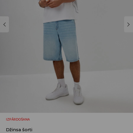
IZPĀRDOŠANA
Džinsa šorti