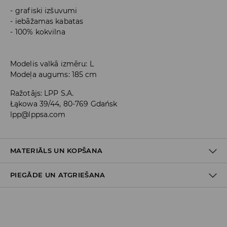
grafiski izšuvumi
iebāžamas kabatas
100% kokvilna
Modelis valkā izmēru: L
Modeļa augums: 185 cm
Ražotājs
:
LPP S.A.
Łąkowa 39/44, 80-769 Gdańsk
lpp@lppsa.com
MATERIĀLS UN KOPŠANA
PIEGĀDE UN ATGRIEŠANA
Piegādes politika
Piegāde veikalā: BEZMAKSAS