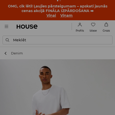
OMG, cik lēti! Ļaujies pārsteigumam – apskati jaunās
cenas akcijā FINĀLA IZPĀRDOŠANA ➡️
Viņai
Viņam
Izlase
Profils
Grozs
Meklēt
Denim