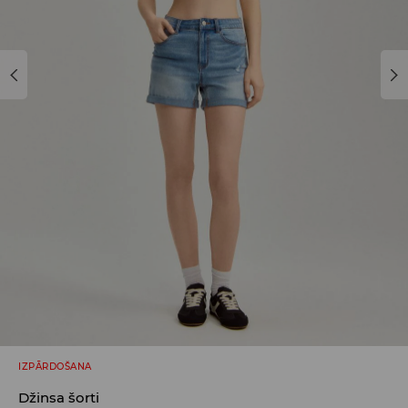
IZPĀRDOŠANA
Džinsa šorti