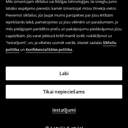
Mēs izmantojam sīkfailus vai līdzīgas tehnoloģijas, lai sniegtu jums
labāko iespējamo pieredzi, kamēr izmantojat mūsu tīmekļa vietni.
Pieņemot sīkfailus, jūs ļaujat mums parūpēties par jūsu ērtībām
iepirkšanās laikā, pamatojoties uz jūsu vēlmēm un paradumiem, jo
mēs pielāgojam parādītos preču un pakalpojumu piedāvājumus jūsu
vajadzībām. Jūs varat jebkurā brīdī mainīt izvēli, noklikšķinot uz
“Iestatījumi”, un, ja vēlaties uzzināt vairāk, izlasiet sadaļas
Sīkfailu
politika
un
Konfidencialitātes politika
.
Labi
Tikai nepieciešams
Iestatījumi