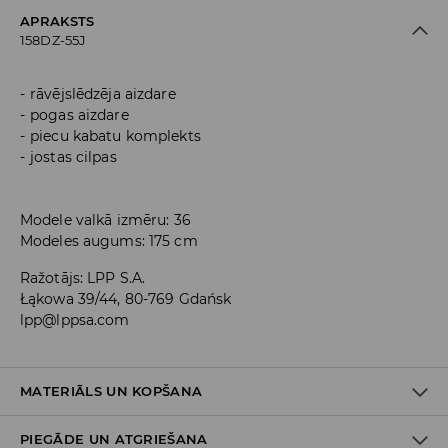
APRAKSTS
158DZ-55J
rāvējslēdzēja aizdare
pogas aizdare
piecu kabatu komplekts
jostas cilpas
Modele valkā izmēru: 36
Modeles augums: 175 cm
Ražotājs
:
LPP S.A.
Łąkowa 39/44, 80-769 Gdańsk
lpp@lppsa.com
MATERIĀLS UN KOPŠANA
PIEGĀDE UN ATGRIEŠANA
PIRMAIS MATERIĀLS
:
25% POLIESTERIS, 3% VISKOZE, 2%