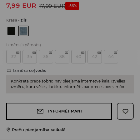
7,99
EUR
17,99
EUR
-56%
Krāsa
-
zils
Izmērs
(izpārdots)
32
34
36
38
40
42
44
Izmēra ceļvedis
Konkrētā prece šobrīd nav pieejama internetveikalā. Izvēlies
izmēru, kuru vēlies, lai tiktu informēts par preces pieejamību.
INFORMĒT MANI
Preču pieejamība veikalā